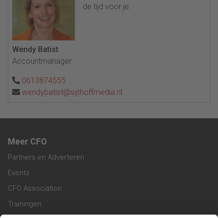
de tijd voor je.
Wendy Batist
Accountmanager
0613874555
wendybatist@sijthoffmedia.nl
Meer CFO
Partners en Adverteren
Events
CFO Association
Trainingen