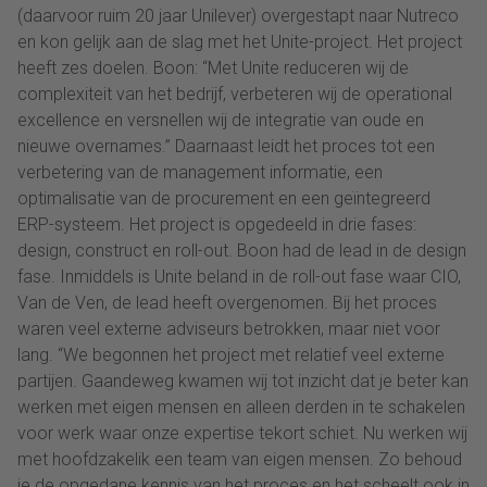
(daarvoor ruim 20 jaar Unilever) overgestapt naar Nutreco
en kon gelijk aan de slag met het Unite-project. Het project
heeft zes doelen. Boon: “Met Unite reduceren wij de
complexiteit van het bedrijf, verbeteren wij de operational
excellence en versnellen wij de integratie van oude en
nieuwe overnames.” Daarnaast leidt het proces tot een
verbetering van de management informatie, een
optimalisatie van de procurement en een geïntegreerd
ERP-systeem. Het project is opgedeeld in drie fases:
design, construct en roll-out. Boon had de lead in de design
fase. Inmiddels is Unite beland in de roll-out fase waar CIO,
Van de Ven, de lead heeft overgenomen. Bij het proces
waren veel externe adviseurs betrokken, maar niet voor
lang. “We begonnen het project met relatief veel externe
partijen. Gaandeweg kwamen wij tot inzicht dat je beter kan
werken met eigen mensen en alleen derden in te schakelen
voor werk waar onze expertise tekort schiet. Nu werken wij
met hoofdzakelik een team van eigen mensen. Zo behoud
je de opgedane kennis van het proces en het scheelt ook in