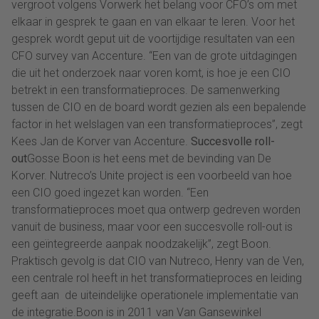
vergroot volgens Vorwerk het belang voor CFO’s om met
elkaar in gesprek te gaan en van elkaar te leren. Voor het
gesprek wordt geput uit de voortijdige resultaten van een
CFO survey van Accenture. “Een van de grote uitdagingen
die uit het onderzoek naar voren komt, is hoe je een CIO
betrekt in een transformatieproces. De samenwerking
tussen de CIO en de board wordt gezien als een bepalende
factor in het welslagen van een transformatieproces”, zegt
Kees Jan de Korver van Accenture.
Succesvolle roll-
out
Gosse Boon is het eens met de bevinding van De
Korver. Nutreco’s Unite project is een voorbeeld van hoe
een CIO goed ingezet kan worden. “Een
transformatieproces moet qua ontwerp gedreven worden
vanuit de business, maar voor een succesvolle roll-out is
een geïntegreerde aanpak noodzakelijk”, zegt Boon.
Praktisch gevolg is dat CIO van Nutreco, Henry van de Ven,
een centrale rol heeft in het transformatieproces en leiding
geeft aan de uiteindelijke operationele implementatie van
de integratie.Boon is in 2011 van Van Gansewinkel