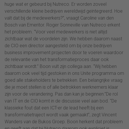
huge wat er gebeurd bij Nutreco. Er worden zoveel
verschillende kleine bedrijven wereldwijd geïntegreerd. Hoe
valt dat bij de medewerkers?”, vraagt Caroline van den
Bosch van Emeritor. Roger Sonneville van Nutreco erkent
het probleem. “Voor veel medewerkers is niet altijd
zichtbaar wat de voordelen zijn. We hebben daarom naast
de CIO een director aangesteld om bij onze bedrijven
business improvement projecten door te voeren waardoor
de relevantie van het transformatieproces daar ook
zichtbaar wordt.” Boon vult zijn collega aan. “Wij hebben
daarom ook veel tijd gestoken in ons Unite programma om
goed alle stakeholders te betrekken. Een belangrijke vraag
die je moet stellen is of alle betrokken werknemers klaar
zijn voor de verandering. Pas dan kan je beginnen.”De rol
van IT en de CIO komt in de discussie veel aan bod. “De
klassieke fout dat een ICT-er de lead heeft bij een
transformatietraject wordt vaak gemaakt”, zegt Vincent
Wanders van de Bukos Groep. Boon herkent dat probleem
en geeft aan dat bij Nutreco daarom ook expliciet is