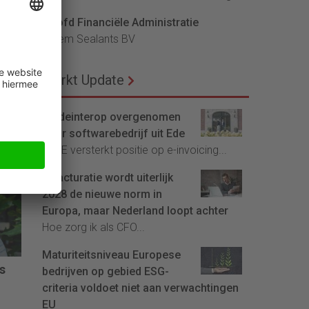
Hoofd Financiële Administratie
Bloem Sealants BV
Markt Update
de
Tradeinterop overgenomen
xus
door softwarebedrijf uit Ede
and
4CEE versterkt positie op e-invoicing...
E-facturatie wordt uiterlijk
2028 de nieuwe norm in
Europa, maar Nederland loopt achter
Hoe zorg ik als CFO...
Maturiteitsniveau Europese
is
bedrijven op gebied ESG-
criteria voldoet niet aan verwachtingen
EU