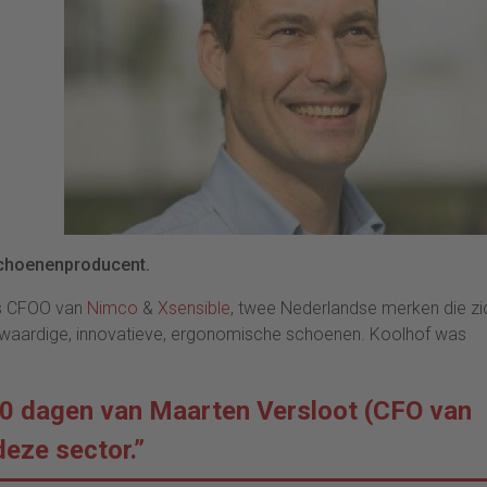
schoenenproducent.
ls CFOO van
Nimco
&
Xsensible
, twee Nederlandse merken die zi
gwaardige, innovatieve, ergonomische schoenen. Koolhof was
00 dagen van Maarten Versloot (CFO van
deze sector.”