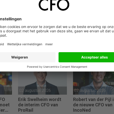
04 augustus 2026
04 augustus 2026
s de
De eerste 100 dagen
Giel van de Kuil is 
van Sander Scholten
nieuwe CFO van Ne
(CFO van de YOEP
Automotive Nederl
Groep): “Financiële
sturing werkt pas echt
als mensen begrijpen
waarom keuzes nodig
zijn.”
02 augustus 2026
02 augustus 2026
CFO
Erik Swelheim wordt
Robert van der Pijl 
 moet
de interim CFO van
de nieuwe CFO van
der
ProRail
IncoNed