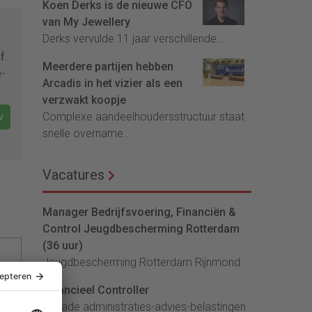
Koen Derks is de nieuwe CFO
van My Jewellery
Derks vervulde 11 jaar verschillende...
f.
Meerdere partijen hebben
e-
Arcadis in het vizier als een
verzwakt koopje
w
Complexe aandeelhoudersstructuur staat
snelle overname...
Vacatures
Manager Bedrijfsvoering, Financiën &
Control Jeugdbescherming Rotterdam
(36 uur)
Jeugdbescherming Rotterdam Rijnmond
Financieel Controller
lArcade administraties-advies-belastingen