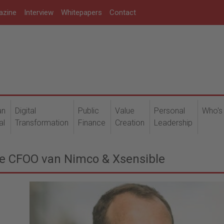
azine
Interview
Whitepapers
Contact
an
Digital
Public
Value
Personal
Who's
al
Transformation
Finance
Creation
Leadership
we CFOO van Nimco & Xsensible