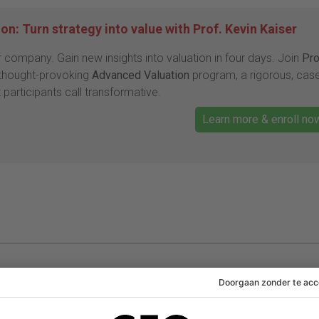
n: Turn strategy into value with Prof. Kevin Kaiser
r company. Gain new insights into valuation in four days. Join
Pro
 thought-provoking
Advanced Valuation
program, a rigorous, cas
 participants call transformative.
Learn more & enroll no