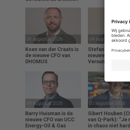
06 augustus 2026
04 augustus 2026
Koen van der Craats is
Stefan Buikema i
de nieuwe CFO van
nieuwe CFO van
DHOMUS
Versuni
04 augustus 2026
03 augustus 2026
Barry Huisman is de
Sibert Houben (
nieuwe CFO van UCC
van Q-Park): “Je
Energy-Oil & Gas
in chaos niet har