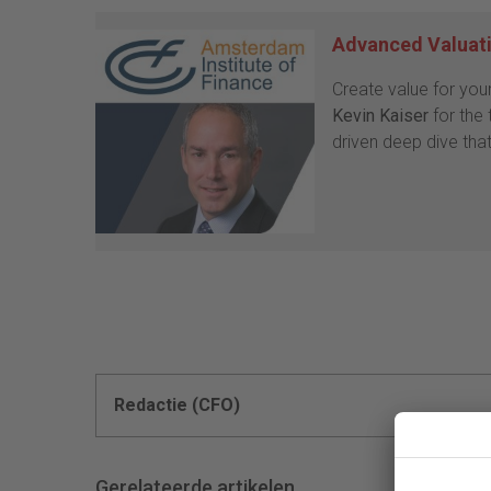
Advanced Valuatio
Create value for you
Kevin Kaiser
for the
driven deep dive that
Redactie (CFO)
Gerelateerde artikelen