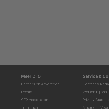
Meer CFO
Service & Co
Partners en Adverteren
Contact & Reda
Events
Werken bij ons
CFO Association
Privacy Statem
Trainingen
Algemene Voor