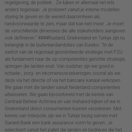
regelgeving, de politiek… Ze kijken er allemaal net iets
anders tegenaan. Je probeert vanuit je interne modellen
sturing te geven en de wereld daaromheen als
randvoorwaarde te zien, maar dat kan niet meer. Je moet
de verschillende dimensies die alle stakeholders aangeven
ook definiëren.” ####Rusland, Griekenland en Turkije zijn nu
belangrijk in de buitenlandambities van Eureko. “In de
switch van de regionaal georiënteerde strategie met PZU
als fundament naar de op competenties gerichte strategie,
springen die landen eruit. Van oudsher zijn we goed in
schade-, zorg- en inkomensverzekeringen, vooral als we
deze via het directe of via het bancaire kanaal verkopen.
We gaan met die landen vanuit Nederland competenties
uitwisselen. We gaan bijvoorbeeld met de kennis van
Centraal Beheer Achmea en van Inshared kijken of we in
Griekenland direct consumenten kunnen verzekeren. Met
kennis van Interpolis zijn we in Turkije bezig samen met
Garanti Bank een bank assurance vorm te geven. Je
selecteert vanuit het pallet die landen en bedrijven die het