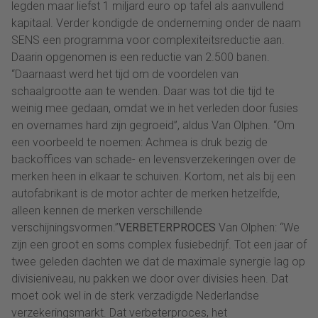
legden maar liefst 1 miljard euro op tafel als aanvullend
kapitaal. Verder kondigde de onderneming onder de naam
SENS een programma voor complexiteitsreductie aan.
Daarin opgenomen is een reductie van 2.500 banen.
“Daarnaast werd het tijd om de voordelen van
schaalgrootte aan te wenden. Daar was tot die tijd te
weinig mee gedaan, omdat we in het verleden door fusies
en overnames hard zijn gegroeid”, aldus Van Olphen. “Om
een voorbeeld te noemen: Achmea is druk bezig de
backoffices van schade- en levensverzekeringen over de
merken heen in elkaar te schuiven. Kortom, net als bij een
autofabrikant is de motor achter de merken hetzelfde,
alleen kennen de merken verschillende
verschijningsvormen.”
VERBETERPROCES
Van Olphen: “We
zijn een groot en soms complex fusiebedrijf. Tot een jaar of
twee geleden dachten we dat de maximale synergie lag op
divisieniveau, nu pakken we door over divisies heen. Dat
moet ook wel in de sterk verzadigde Nederlandse
verzekeringsmarkt. Dat verbeterproces, het