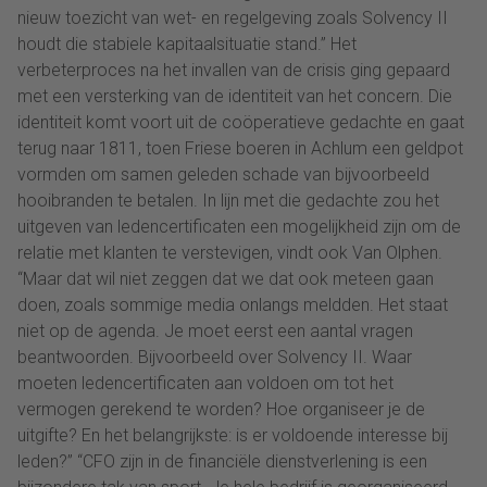
nieuw toezicht van wet- en regelgeving zoals Solvency II
houdt die stabiele kapitaalsituatie stand.” Het
verbeterproces na het invallen van de crisis ging gepaard
met een versterking van de identiteit van het concern. Die
identiteit komt voort uit de coöperatieve gedachte en gaat
terug naar 1811, toen Friese boeren in Achlum een geldpot
vormden om samen geleden schade van bijvoorbeeld
hooibranden te betalen. In lijn met die gedachte zou het
uitgeven van ledencertificaten een mogelijkheid zijn om de
relatie met klanten te verstevigen, vindt ook Van Olphen.
“Maar dat wil niet zeggen dat we dat ook meteen gaan
doen, zoals sommige media onlangs meldden. Het staat
niet op de agenda. Je moet eerst een aantal vragen
beantwoorden. Bijvoorbeeld over Solvency II. Waar
moeten ledencertificaten aan voldoen om tot het
vermogen gerekend te worden? Hoe organiseer je de
uitgifte? En het belangrijkste: is er voldoende interesse bij
leden?” “CFO zijn in de financiële dienstverlening is een