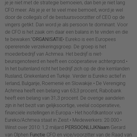
je je niet met de strategie bemoeien, dan ben je niet lang
CFO meer. Als je je er te veel mee bemoeit, word je wel
door de collega’s of de bestuursvoorzitter of CEO op de
vingers getikt. Dan word je als persoon te dominant. Voor
de CFO is het zaak om daar een balans in te vinden en die
te bewaken.”
ORGANISATIE
• Eureko is een Europees
opererende verzekeringsgroep. De groep is het
moederbedrijf van Achmea. Het bedrijf is niet-
beursgenoteerd en heeft een coöperatieve achtergrond.•
In het buitenland richt het bedrijf zich op de drie kernlanden
Rusland, Griekenland en Turkije. Verder is Eureko actief in
Ierland, Bulgarije, Roemenië en Slowakije.• De Vereniging
Achmea heeft een belang van 63,3 procent, Rabobank
heeft een belang van 31,3 procent. De overige aandelen
zijn in het bezit van gelijksoortige, veelal coöperatieve,
financiële instellingen in Europa.• Het hoofdkantoor van
Eureko/Achmea staat in Zeist.• Medewerkers: 20.000.•
Winst over 2010: 1,2 miljard.
PERSOONLIJKNaam
Gerard
van Olphen
Functie
CFO en vice/voorzitter van de Raad van