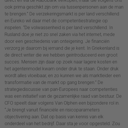
direct en via de Rabobank verkopen, maar die volgens ons
ook prima geschikt zijn om via tussenpersonen aan de man
te brengen.” De verzekeringsmarkt is per land verschillend
en Eureko wil daar met de competentiestrategie op
inspelen. “De volwassenheid is per land verschillend. In
Rusland doe je niet zo snel zaken via het internet, mede
door een geschiedenis van onteigening. Je financiën
verzorg je daarom bij iemand die je kent. In Griekenland is
de direct writer die we hebben geïntroduceerd een groot
succes. Mensen zijn daar op zoek naar lagere kosten en
het agentenmodel kwam onder druk te staan. Onder druk
wordt alles vloeibaar, en zo kunnen we als marktleider een
transformatie van de markt op gang brengen.” De
strategiediscussie van pan-Europees naar competenties
was een initiatief van de gezamenlijke raad van bestuur. De
CFO speelt daar volgens Van Olphen een bijzondere rol in.
“Je brengt vanuit financiële en risicoparameters
objectivering aan. Dat op basis van kennis van elk
onderdeel van het bedrijf. Daar sta je voor opgesteld. Zou