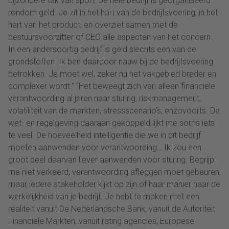
bijzondere tak van sport. Je hele bedrijf is georganiseerd
rondom geld. Je zit in het hart van de bedrijfsvoering, in het
hart van het product, en overziet samen met de
bestuursvoorzitter of CEO alle aspecten van het concern.
In een andersoortig bedrijf is geld slechts een van de
grondstoffen. Ik ben daardoor nauw bij de bedrijfsvoering
betrokken. Je moet wel, zeker nu het vakgebied breder en
complexer wordt.” “Het beweegt zich van alleen financiële
verantwoording al jaren naar sturing, riskmanagement,
volatiliteit van de markten, stressscenario’s, enzovoorts. De
wet- en regelgeving daaraan gekoppeld lijkt me soms iets
te veel. De hoeveelheid intelligentie die we in dit bedrijf
moeten aanwenden voor verantwoording… Ik zou een
groot deel daarvan liever aanwenden voor sturing. Begrijp
me niet verkeerd, verantwoording afleggen moet gebeuren,
maar iedere stakeholder kijkt op zijn of haar manier naar de
werkelijkheid van je bedrijf. Je hebt te maken met een
realiteit vanuit De Nederlandsche Bank, vanuit de Autoriteit
Financiële Markten, vanuit rating agencies, Europese