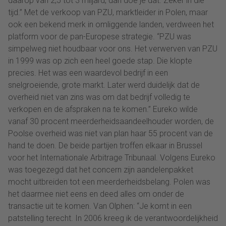
daarop van 2,5 tot 3 miljard, dan doe je dat. Zeker in die
tijd.” Met de verkoop van PZU, marktleider in Polen, maar
ook een bekend merk in omliggende landen, verdween het
platform voor de pan-Europese strategie. “PZU was
simpelweg niet houdbaar voor ons. Het verwerven van PZU
in 1999 was op zich een heel goede stap. Die klopte
precies. Het was een waardevol bedrijf in een
snelgroeiende, grote markt. Later werd duidelijk dat de
overheid niet van zins was om dat bedrijf volledig te
verkopen en de afspraken na te komen.” Eureko wilde
vanaf 30 procent meerderheidsaandeelhouder worden, de
Poolse overheid was niet van plan haar 55 procent van de
hand te doen. De beide partijen troffen elkaar in Brussel
voor het Internationale Arbitrage Tribunaal. Volgens Eureko
was toegezegd dat het concern zijn aandelenpakket
mocht uitbreiden tot een meerderheidsbelang. Polen was
het daarmee niet eens en deed alles om onder de
transactie uit te komen. Van Olphen: “Je komt in een
patstelling terecht. In 2006 kreeg ik de verantwoordelijkheid