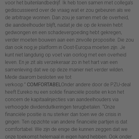
voor het buitenlandbedrijf. Ik heb toen samen met collega’s
gediscussieerd over de vraag wat er zou gebeuren als we
de arbitrage wonnen. Dan zou je samen met de overheid,
die aandeelhouder blijft, nadat je die op de knieën hebt
gedwongen en een schadevergoeding hebt gekregen,
verder moeten bouwen aan een zinvolle propositie. Die zou
dan ook nog je platform in Oost-Europa moeten zijn. Je
kunt niet langdurig op voet van oorlog met een overheid
leven. En je zit als verzekeraar zo in het hart van een
samenleving dat we op deze manier niet verder wilden.
Mede daarom besloten we tot
verkoop.”
COMFORTABEL
Onder andere door de PZU-deal
heeft Eureko nu een solide financiële positie en kon het
concern de kapitaalinjecties van aandeelhouders via
verhoogde dividenduitkeringen terugbetalen. “Onze
financiële positie is nu sterker dan toen we de crisis in
gingen. Ten opzichte van andere financiële partijen is dat
comfortabel. We zijn de enige die kunnen zeggen dat we
onze toekomst helemaal in eigen hand hebben. Ook onder