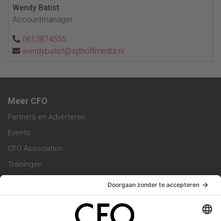
Wendy Batist
Accountmanager
0613874555
wendybatist@sijthoffmedia.nl
Meer CFO
Partners en Adverteren
Events
CFO Association
Trainingen
Magazine
Vacatures
Service & Contact