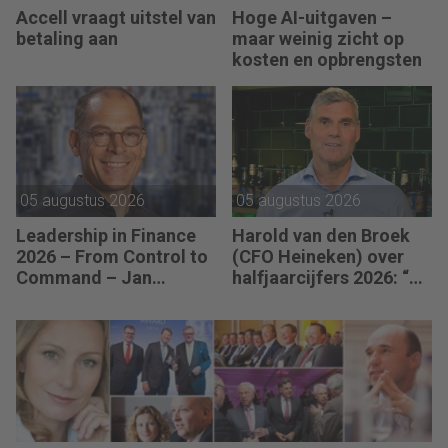
Accell vraagt uitstel van
Hoge AI-uitgaven –
betaling aan
maar weinig zicht op
kosten en opbrengsten
05 augustus 2026
05 augustus 2026
Leadership in Finance
Harold van den Broek
2026 – From Control to
(CFO Heineken) over
Command – Jan
halfjaarcijfers 2026: “De
Hendrik van Gilst (CFO
strategie werkt en de
van The Protein
vooruitgang is
Brewery): “Je moet
zichtbaar.”
vaak met relatief weinig
data toch knopen
doorhakken.”