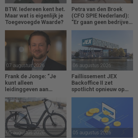
BTW. Iedereen kent het.
Petra van den Broek
Maar wat is eigenlijk je
(CFO SPIE Nederland):
Toegevoegde Waarde?
“Er gaan geen bedrijven
failliet omdat ze geen
winst maken.”
07 augustus 2026
06 augustus 2026
Frank de Jonge: “Je
Faillissement JEX
kunt alleen
Backoffice II zet
leidinggeven aan
spotlicht opnieuw op
anderen als je leiding
JEX
kunt geven aan jezelf.”
05 augustus 2026
05 augustus 2026