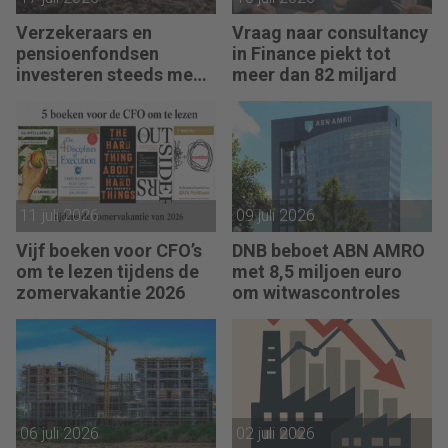
Verzekeraars en
Vraag naar consultancy
pensioenfondsen
in Finance piekt tot
investeren steeds meer
meer dan 82 miljard
in private assets
11 juli 2026
09 juli 2026
Vijf boeken voor CFO’s
DNB beboet ABN AMRO
om te lezen tijdens de
met 8,5 miljoen euro
zomervakantie 2026
om witwascontroles
06 juli 2026
02 juli 2026