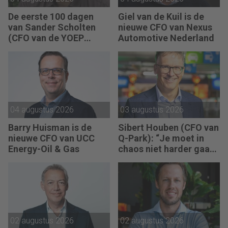
De eerste 100 dagen
Giel van de Kuil is de
van Sander Scholten
nieuwe CFO van Nexus
(CFO van de YOEP
Automotive Nederland
Groep): “Financiële
sturing werkt pas echt
als mensen begrijpen
waarom keuzes nodig
zijn.”
04 augustus 2026
03 augustus 2026
Barry Huisman is de
Sibert Houben (CFO van
nieuwe CFO van UCC
Q-Park): “Je moet in
Energy-Oil & Gas
chaos niet harder gaan
rennen, maar teruggaan
naar de fundamenten.”
02 augustus 2026
02 augustus 2026