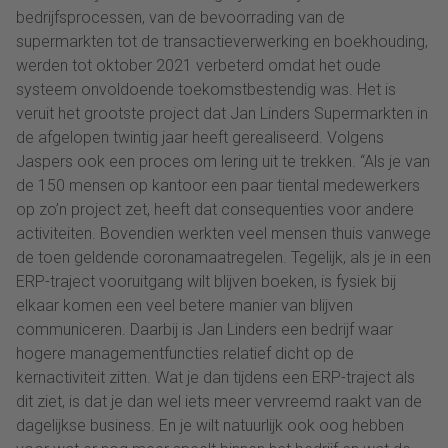
bedrijfsprocessen, van de bevoorrading van de
supermarkten tot de transactieverwerking en boekhouding,
werden tot oktober 2021 verbeterd omdat het oude
systeem onvoldoende toekomstbestendig was. Het is
veruit het grootste project dat Jan Linders Supermarkten in
de afgelopen twintig jaar heeft gerealiseerd. Volgens
Jaspers ook een proces om lering uit te trekken. “Als je van
de 150 mensen op kantoor een paar tiental medewerkers
op zo’n project zet, heeft dat consequenties voor andere
activiteiten. Bovendien werkten veel mensen thuis vanwege
de toen geldende coronamaatregelen. Tegelijk, als je in een
ERP-traject vooruitgang wilt blijven boeken, is fysiek bij
elkaar komen een veel betere manier van blijven
communiceren. Daarbij is Jan Linders een bedrijf waar
hogere managementfuncties relatief dicht op de
kernactiviteit zitten. Wat je dan tijdens een ERP-traject als
dit ziet, is dat je dan wel iets meer vervreemd raakt van de
dagelijkse business. En je wilt natuurlijk ook oog hebben