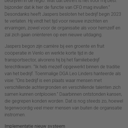
bedrijven in de regio. Wat dat betreft is het voor mij best
bijzonder dat ik hier de functie van CFO mag invullen.”
Desondanks heeft Jaspers besloten het bedrijf begin 2023
te verlaten. Hij vindt het tijd voor nieuwe inzichten en
ervaringen, zowel voor de organisatie als voor hemzelf en
zal zich gaan oriënteren op een nieuwe uitdaging.
Jaspers begon zijn carrière bij een groente en fruit
coöperatie in Venlo en werkte korte tijd in de
transportsector, alvorens hij bij het familiebedrijf
terechtkwam. “Ik heb mezelf opgewerkt binnen de traditie
van het bedrijf. Toenmalige DGA Leo Linders hanteerde als
visie: “Ons bedrijf is een plaats waar mensen met
verschillende achtergronden en verschillende talenten zich
samen kunnen ontplooien.” Daarbinnen ontstonden kansen,
die gegrepen konden worden. Dat is nog steeds zo, hoewel
tegenwoordig veel meer mensen van buiten de organisatie
instromen.
Implementatie nieuw systeem