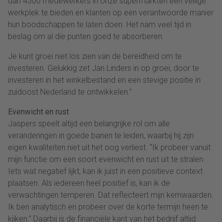
dan 4500 medewerkers in onze supermarkten een veilige
werkplek te bieden en klanten op een verantwoorde manier
hun boodschappen te laten doen. Het nam veel tijd in
beslag om al die punten goed te absorberen.
Je kunt groei niet los zien van de bereidheid om te
investeren. Gelukkig zet Jan Linders in op groei, door te
investeren in het winkelbestand en een stevige positie in
zuidoost Nederland te ontwikkelen.”
Evenwicht en rust
Jaspers speelt altijd een belangrijke rol om alle
veranderingen in goede banen te leiden, waarbij hij zijn
eigen kwaliteiten niet uit het oog verliest. “Ik probeer vanuit
mijn functie om een soort evenwicht en rust uit te stralen.
Iets wat negatief lijkt, kan ik juist in een positieve context
plaatsen. Als iedereen heel positief is, kan ik de
verwachtingen temperen. Dat reflecteert mijn kernwaarden.
Ik ben analytisch en probeer over de korte termijn heen te
kijken.” Daarbij is de financiële kant van het bedrijf altijd