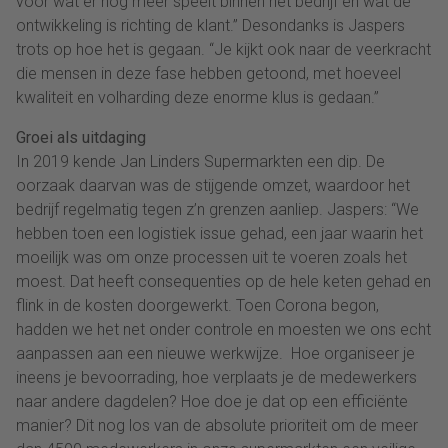
voor wat er nog meer speelt binnen het bedrijf en wat de
ontwikkeling is richting de klant.” Desondanks is Jaspers
trots op hoe het is gegaan. “Je kijkt ook naar de veerkracht
die mensen in deze fase hebben getoond, met hoeveel
kwaliteit en volharding deze enorme klus is gedaan.”
Groei als uitdaging
In 2019 kende Jan Linders Supermarkten een dip. De
oorzaak daarvan was de stijgende omzet, waardoor het
bedrijf regelmatig tegen z’n grenzen aanliep. Jaspers: “We
hebben toen een logistiek issue gehad, een jaar waarin het
moeilijk was om onze processen uit te voeren zoals het
moest. Dat heeft consequenties op de hele keten gehad en
flink in de kosten doorgewerkt. Toen Corona begon,
hadden we het net onder controle en moesten we ons echt
aanpassen aan een nieuwe werkwijze. Hoe organiseer je
ineens je bevoorrading, hoe verplaats je de medewerkers
naar andere dagdelen? Hoe doe je dat op een efficiënte
manier? Dit nog los van de absolute prioriteit om de meer