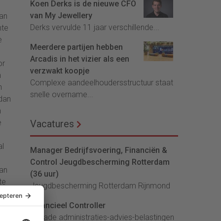
Koen Derks is de nieuwe CFO
van My Jewellery
van
Derks vervulde 11 jaar verschillende...
nte
e
Meerdere partijen hebben
Arcadis in het vizier als een
or
verzwakt koopje
n
Complexe aandeelhoudersstructuur staat
n
snelle overname...
 dan
n
e
Vacatures
al
Manager Bedrijfsvoering, Financiën &
Control Jeugdbescherming Rotterdam
van
(36 uur)
te
Jeugdbescherming Rotterdam Rijnmond
en
Financieel Controller
t
lArcade administraties-advies-belastingen