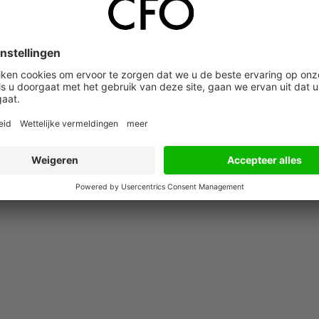
gen. De corporaties wacht aldus de uitdaging om te bewerkstell
 tot een bij de organisatie passende en gedragen werkwijze.Last 
prima aanleiding om binnen de eigen organisatie het gesprek aan 
 aangepaste – interne toezicht zal worden ingeregeld en hiervo
 effectiviteit van het toezicht te vergroten. De inspanningen
sten volgens de regelgeving zou mijns inziens dan ook een gemis
hier in het gesprek!
Marcel Winkelman is sinds 1999 in diverse roll
lkshuisvesting. Hij is als associate partner verbonden aan Vanber