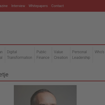
azine
Interview
Whitepapers
Contact
an
Digital
Public
Value
Personal
Who's
al
Transformation
Finance
Creation
Leadership
etje