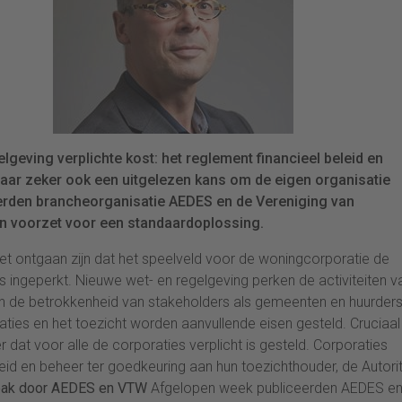
geving verplichte kost: het reglement financieel beleid en
aar zeker ook een uitgelezen kans om de eigen organisatie
ceerden brancheorganisatie AEDES en de Vereniging van
n voorzet voor een standaardoplossing.
 niet ontgaan zijn dat het speelveld voor de woningcorporatie de
k is ingeperkt. Nieuwe wet- en regelgeving perken de activiteiten v
van de betrokkenheid van stakeholders als gemeenten en huurders
aties en het toezicht worden aanvullende eisen gesteld. Cruciaal 
r dat voor alle de corporaties verplicht is gesteld. Corporaties
id en beheer ter goedkeuring aan hun toezichthouder, de Autorit
pak door AEDES en VTW
Afgelopen week publiceerden AEDES e