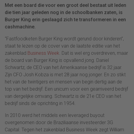
Met een board die voor een groot deel bestaat uit leden
die tien jaar geleden nog in de schoolbanken zaten, is
Burger King erin geslaagd zich te transformeren in een
cashmachine.
“Fastfoodketen Burger King wordt gerund door kinderen”,
staat te lezen op de cover van de laatste editie van het
zakenblad
Business Week
. Dat is wel erg overdreven, maar
de board van Burger King is opvallend jong. Daniel
Schwartz, de CEO van het Amerikaanse bedrijf is 32 jaar.
Zijn CFO Josh Kobza is met 28 jaar nog jonger. En zo stikt
het van de twintigers en mensen van begin dertig aan de
top van het bedrijf. Een unicum voor een gearriveerd bedrijf
van dergelijke omvang. Schwartz is de 21e CEO van het
bedrijf sinds de oprichting in 1954.
In 2010 werd het middels een leveraged buyout
overgenomen door de Braziliaanse investeerder 3G
Capital. Tegen het zakenblad Business Week zegt William