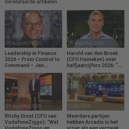
Gerelateerde artikelen
05 augustus 2026
05 augustus 2026
Leadership in Finance
Harold van den Broek
2026 – From Control to
(CFO Heineken) over
Command – Jan
halfjaarcijfers 2026: “De
Hendrik van Gilst (CFO
strategie werkt en de
van The Protein
vooruitgang is
Brewery): “Je moet
zichtbaar.”
vaak met relatief weinig
data toch knopen
doorhakken.”
03 augustus 2026
27 juli 2026
Ritchy Drost (CFO van
Meerdere partijen
VodafoneZiggo): “Wat
hebben Arcadis in het
VodafoneZiggo en
vizier als een verzwakt