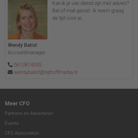
Kan ik je van dienst zijn met advies?
Bel of mail gerust. Ik neem graag
de tijd voor je.
Wendy Batist
Accountmanager
0613874555
wendybatist@sijthoffmedia.nl
Meer CFO
Partners en Adverteren
Events
CFO Association