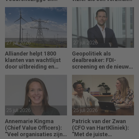
Telenet succesvol
koopje
maakt, verandert niet.”
27 juli 2026
27 juli 2026
Alliander helpt 1800
Geopolitiek als
klanten van wachtlijst
dealbreaker: FDI-
door uitbreiding en
screening en de nieuwe
slimmer gebruik
realiteit van
stroomnet
Nederlandse M&A
25 juli 2026
25 juli 2026
Annemarie Kingma
Patrick van der Zwan
(Chief Value Officers):
(CFO van HartKliniek):
“Veel organisaties zijn
“Met de juiste