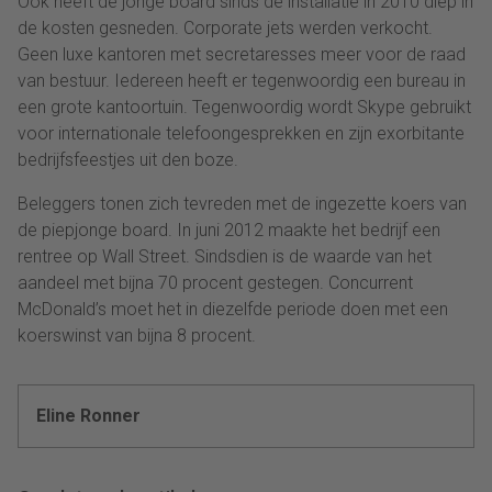
Ook heeft de jonge board sinds de installatie in 2010 diep in
de kosten gesneden. Corporate jets werden verkocht.
Geen luxe kantoren met secretaresses meer voor de raad
van bestuur. Iedereen heeft er tegenwoordig een bureau in
een grote kantoortuin. Tegenwoordig wordt Skype gebruikt
voor internationale telefoongesprekken en zijn exorbitante
bedrijfsfeestjes uit den boze.
Beleggers tonen zich tevreden met de ingezette koers van
de piepjonge board. In juni 2012 maakte het bedrijf een
rentree op Wall Street. Sindsdien is de waarde van het
aandeel met bijna 70 procent gestegen. Concurrent
McDonald’s moet het in diezelfde periode doen met een
koerswinst van bijna 8 procent.
Eline Ronner