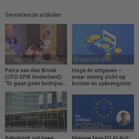
Gerelateerde artikelen
07 augustus 2026
05 augustus 2026
Petra van den Broek
Hoge AI-uitgaven –
(CFO SPIE Nederland):
maar weinig zicht op
“Er gaan geen bedrijven
kosten en opbrengsten
failliet omdat ze geen
winst maken.”
05 augustus 2026
02 augustus 2026
Rabobank zet twee
Nieuwe fase EU AI Act: