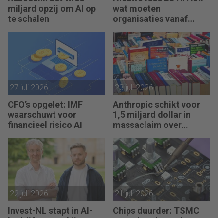
miljard opzij om AI op
wat moeten
te schalen
organisaties vanaf
augustus 2026 regelen?
27 juli 2026
23 juli 2026
CFO’s opgelet: IMF
Anthropic schikt voor
waarschuwt voor
1,5 miljard dollar in
financieel risico AI
massaclaim over
illegaal gebruik boeken
22 juli 2026
21 juli 2026
Invest-NL stapt in AI-
Chips duurder: TSMC