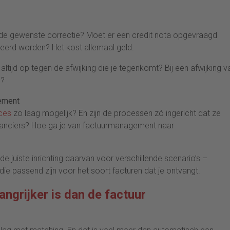
 de gewenste correctie? Moet er een credit nota opgevraagd
seerd worden? Het kost allemaal geld.
tijd op tegen de afwijking die je tegenkomt? Bij een afwijking v
 ?
ement
ces
zo laag mogelijk? En zijn de processen zó ingericht dat ze
ranciers? Hoe ga je van factuurmanagement naar
e juiste inrichting daarvan voor verschillende scenario’s –
ie passend zijn voor het soort facturen dat je ontvangt.
ngrijker is dan de factuur