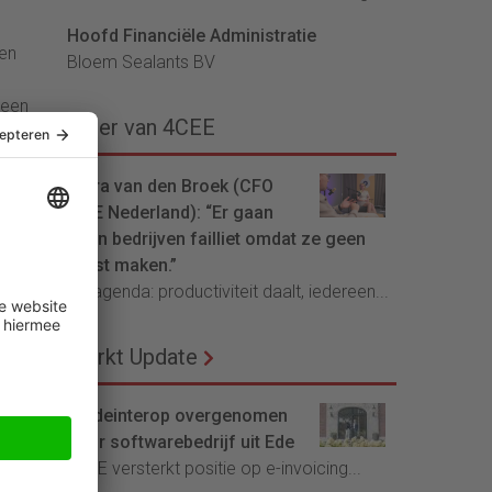
Hoofd Financiële Administratie
 en
Bloem Sealants BV
 een
Meer van 4CEE
de
Petra van den Broek (CFO
SPIE Nederland): “Er gaan
maar
geen bedrijven failliet omdat ze geen
Hoe
winst maken.”
De agenda: productiviteit daalt, iedereen...
Markt Update
Tradeinterop overgenomen
door softwarebedrijf uit Ede
kt
4CEE versterkt positie op e-invoicing...
eine