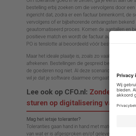
Om tolerantie goed in te zetten, ga je eerst aan de
bestelling erbij zoeken om die vervolgens door een 
ingericht dat, zodra er een factuur binnenkomt, de 
vervolgens of er bijbehorende ontvangsten bekend zi
geautomatiseerd proces. Komen de aantallen en be
positieve match en wordt de factuur automatisch g
PO is tenslotte al beoordeeld vóór bestellen.
Maar het ideale plaatje is, zoals zo vaak, een zeldz
afrekenen. Bestellingen die gespreid betaald worden
de goederen nog niet. Al deze scenario’s kun je sl
wil je dat je software daarmee omgaat?
Lee ook op CFO.nl:
Zonder inzich
sturen op digitalisering van Fina
Mag het ietsje toleranter?
Toleranties gaan hand in hand met matching. In elk
van wat er is afgesproken en/of geleverd. Met tolera