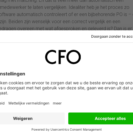
 slag met matching. En dat is veel meer dan automatisch een
medewerker te laten vergelijken. Idealiter heb je het proces zo
software automatisch controleert of er een bijbehorende PO is –
jn. Beiden zijn wenselijk voor een correct vergelijk en een
dragen overeen met wat afgesproken en geleverd is? Dan is er
oedgekeurd. Niemand hoeft deze factuur meer te controleren, 
aamheid. Dus zijn er facturen die meerdere bestellingen ineens
 en dus meerdere facturen oplevert. Of de factuur is al binnen, 
im verwerken. Maar je hebt dan wél een aantal keuzes te maken. 
t geen regie: waarom CFO’s nú moeten
nce en inkoop
 scenario kan het nog steeds voorkomen dat de factuur iets afwij
nties bepaal je welke afwijkingen je toelaat. Het toelaten van kl