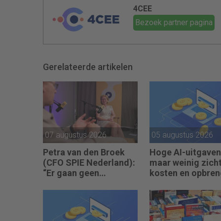
4CEE
Bezoek partner pagina
Gerelateerde artikelen
07 augustus 2026
05 augustus 2026
Petra van den Broek
Hoge AI-uitgaven
(CFO SPIE Nederland):
maar weinig zich
“Er gaan geen
kosten en opbren
bedrijven failliet
omdat ze geen winst
maken.”