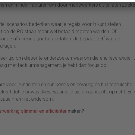
hen en minder facturen om door medewerkers uit te laten zoeke
rlei scenario’s bedenken waar je regels voor in kunt stellen.
iet op de PO staan maar wel betaald moeten worden. Of
ar de afrekening gaat in aantallen. Je bepaalt zelf wat de
edragen.
eer tijd om dieper te onderzoeken waarom die ene leverancier 
bezig met factuurmanagement, je hebt dan focus op
re voor je inrichten en hun kennis en ervaring én hun technische
ent dat je bewust kiest waar je je tijd en aandacht op richt. En 
isatie – en niet andersom.
rwerking slimmer en efficiënter
maken?