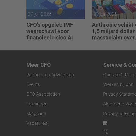
27 juli 2026
23 juli 2026
CFO’s opgelet: IMF
Anthropic schikt 
waarschuwt voor
1,5 miljard dollar 
financieel risico AI
massaclaim over
illegaal gebruik
boeken
Meer CFO
Service & Co
Partners en Adverteren
Contact & Reda
Events
Werken bij ons
CFO Association
Privacy Statem
Trainingen
Algemene Voor
Magazine
Privacyinstellin
Vacatures