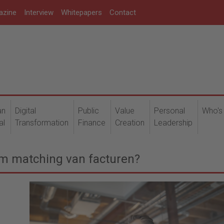
azine
Interview
Whitepapers
Contact
an
Digital
Public
Value
Personal
Who's
al
Transformation
Finance
Creation
Leadership
 om matching van facturen?