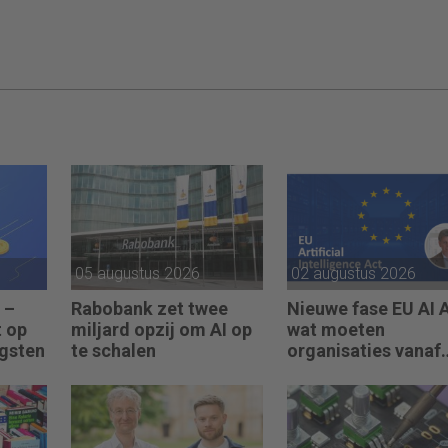
05 augustus 2026
02 augustus 2026
 –
Rabobank zet twee
Nieuwe fase EU AI A
t op
miljard opzij om AI op
wat moeten
gsten
te schalen
organisaties vanaf
augustus 2026
regelen?