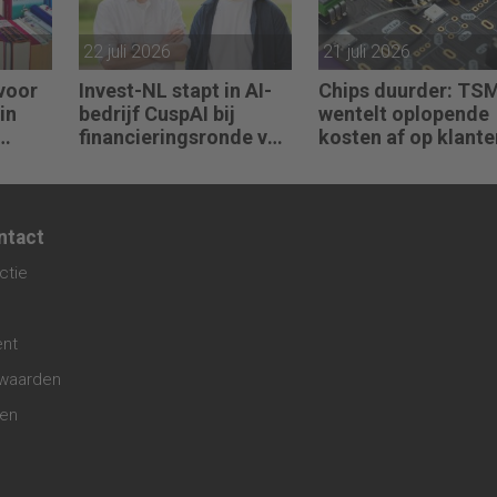
22 juli 2026
21 juli 2026
voor
Invest-NL stapt in AI-
Chips duurder: TS
in
bedrijf CuspAI bij
wentelt oplopende
financieringsronde van
kosten af op klante
450 miljoen dollar
ntact
ctie
ent
waarden
gen