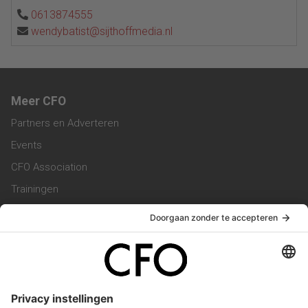
0613874555
wendybatist@sijthoffmedia.nl
Meer CFO
Partners en Adverteren
Events
CFO Association
Trainingen
Magazine
Vacatures
Service & Contact
Contact & Redactie
Werken bij ons