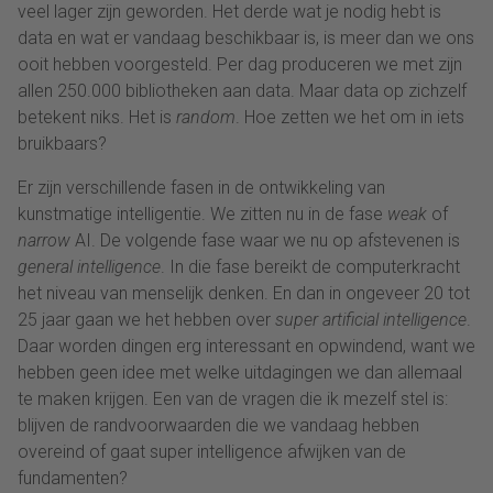
veel lager zijn geworden. Het derde wat je nodig hebt is
data en wat er vandaag beschikbaar is, is meer dan we ons
ooit hebben voorgesteld. Per dag produceren we met zijn
allen 250.000 bibliotheken aan data. Maar data op zichzelf
betekent niks. Het is
random
. Hoe zetten we het om in iets
bruikbaars?
Er zijn verschillende fasen in de ontwikkeling van
kunstmatige intelligentie. We zitten nu in de fase
weak
of
narrow
AI. De volgende fase waar we nu op afstevenen is
general intelligence
. In die fase bereikt de computerkracht
het niveau van menselijk denken. En dan in ongeveer 20 tot
25 jaar gaan we het hebben over
super artificial intelligence
.
Daar worden dingen erg interessant en opwindend, want we
hebben geen idee met welke uitdagingen we dan allemaal
te maken krijgen. Een van de vragen die ik mezelf stel is:
blijven de randvoorwaarden die we vandaag hebben
overeind of gaat super intelligence afwijken van de
fundamenten?