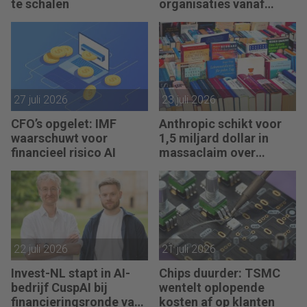
te schalen
organisaties vanaf
augustus 2026 regelen?
27 juli 2026
23 juli 2026
CFO’s opgelet: IMF
Anthropic schikt voor
waarschuwt voor
1,5 miljard dollar in
financieel risico AI
massaclaim over
illegaal gebruik boeken
22 juli 2026
21 juli 2026
Invest-NL stapt in AI-
Chips duurder: TSMC
bedrijf CuspAI bij
wentelt oplopende
financieringsronde van
kosten af op klanten