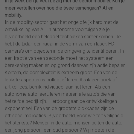
In je werk ben je veel bezig met de sector mobility. Kun je
meer vertellen over hoe die twee samengaan? AI en
mobility.
In de mobility-sector gaat het ongelofelijk hard met de
ontwikkeling van AI. In autonome voortuigen zie je
bijvoorbeeld een heleboel technieken samenkomen. Je
hebt de Lidar, een radar in de vorm van een laser. HD-
camera's om objecten in de omgeving te identificeren. In
een fractie van een seconde moet het systeem een
berekening maken en op grond daarvan zijn actie bepalen.
Kortom, de complexiteit is extreem groot. Een van de
leukste aspecten is collectief leren. Als ik een boek of
artikel lees, ben ik individueel aan het leren. Als een
autonome auto leert, leren meteen alle auto's die van
hetzelfde bedrijf zijn. Hierdoor gaan de ontwikkelingen
exponentieel. Een van de grootste blokkades zijn de
ethische implicaties. Bijvoorbeeld, voor wie telt veiligheid
het sterkste? Mensen in de auto, mensen buiten de auto,
een jong persoon, een oud persoon? Wij moeten die