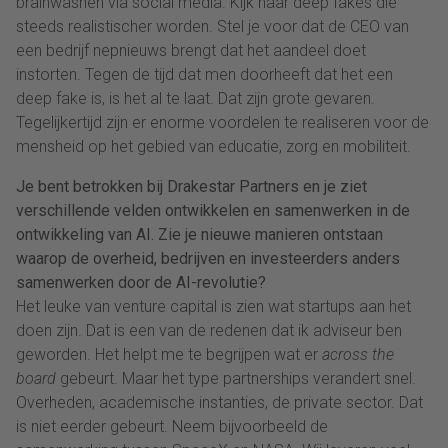
brainwashen via social media. Kijk naar deep fakes die
steeds realistischer worden. Stel je voor dat de CEO van
een bedrijf nepnieuws brengt dat het aandeel doet
instorten. Tegen de tijd dat men doorheeft dat het een
deep fake is, is het al te laat. Dat zijn grote gevaren.
Tegelijkertijd zijn er enorme voordelen te realiseren voor de
mensheid op het gebied van educatie, zorg en mobiliteit.
Je bent betrokken bij Drakestar Partners en je ziet
verschillende velden ontwikkelen en samenwerken in de
ontwikkeling van AI. Zie je nieuwe manieren ontstaan
waarop de overheid, bedrijven en investeerders anders
samenwerken door de AI-revolutie?
Het leuke van venture capital is zien wat startups aan het
doen zijn. Dat is een van de redenen dat ik adviseur ben
geworden. Het helpt me te begrijpen wat er
across the
board
gebeurt. Maar het type partnerships verandert snel.
Overheden, academische instanties, de private sector. Dat
is niet eerder gebeurt. Neem bijvoorbeeld de