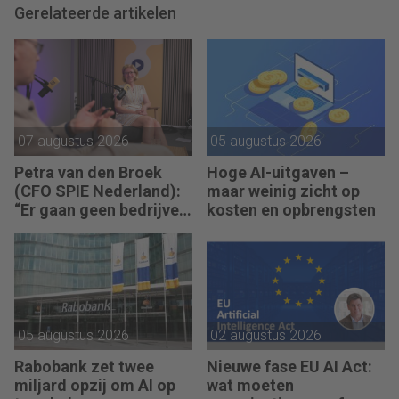
Gerelateerde artikelen
07 augustus 2026
05 augustus 2026
Petra van den Broek
Hoge AI-uitgaven –
(CFO SPIE Nederland):
maar weinig zicht op
“Er gaan geen bedrijven
kosten en opbrengsten
failliet omdat ze geen
winst maken.”
05 augustus 2026
02 augustus 2026
Rabobank zet twee
Nieuwe fase EU AI Act:
miljard opzij om AI op
wat moeten