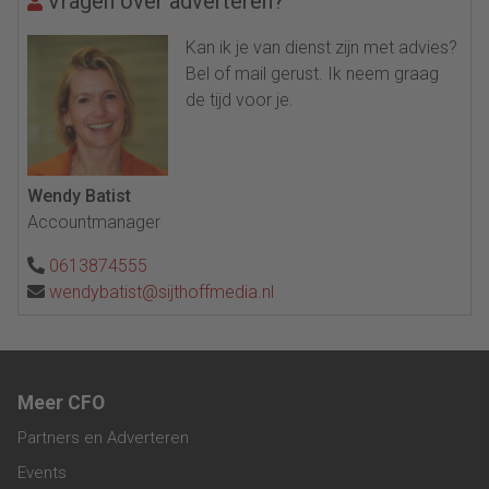
Vragen over adverteren?
Kan ik je van dienst zijn met advies?
Bel of mail gerust. Ik neem graag
de tijd voor je.
Wendy Batist
Accountmanager
0613874555
wendybatist@sijthoffmedia.nl
Meer CFO
Partners en Adverteren
Events