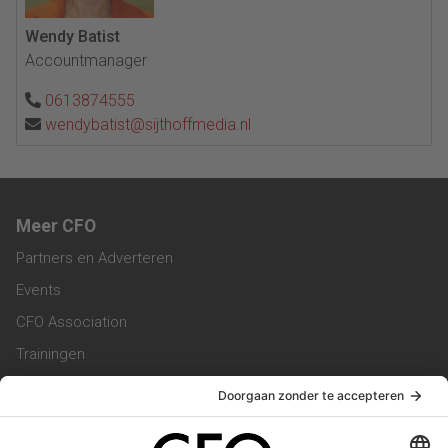
Wendy Batist
Accountmanager
0613874555
wendybatist@sijthoffmedia.nl
Meer CFO
Partners en Adverteren
Events
CFO Association
Trainingen
Magazine
Vacatures