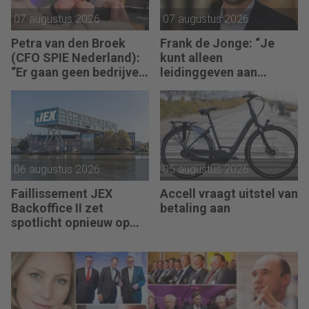
07 augustus 2026
07 augustus 2026
Petra van den Broek
Frank de Jonge: “Je
(CFO SPIE Nederland):
kunt alleen
“Er gaan geen bedrijven
leidinggeven aan
failliet omdat ze geen
anderen als je leiding
winst maken.”
kunt geven aan jezelf.”
06 augustus 2026
05 augustus 2026
Faillissement JEX
Accell vraagt uitstel van
Backoffice II zet
betaling aan
spotlicht opnieuw op
JEX