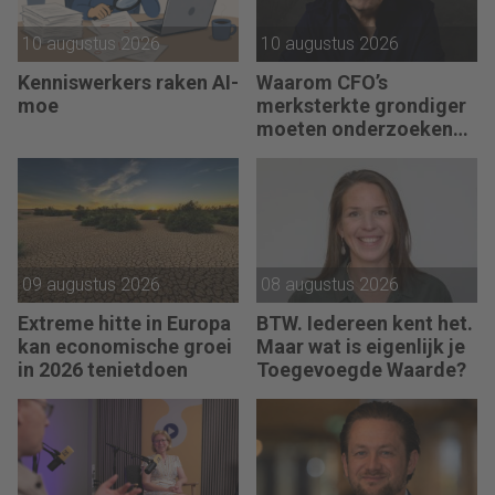
10 augustus 2026
10 augustus 2026
Kenniswerkers raken AI-
Waarom CFO’s
moe
merksterkte grondiger
moeten onderzoeken
bij pricing, groei en
M&A
09 augustus 2026
08 augustus 2026
Extreme hitte in Europa
BTW. Iedereen kent het.
kan economische groei
Maar wat is eigenlijk je
in 2026 tenietdoen
Toegevoegde Waarde?