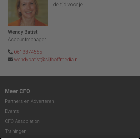
de tijd voor je.
Wendy Batist
Accountmanager
0613874555
wendybatist@sijthoffmedia.nl
Meer CFO
Partners en Adverteren
Events
CFO Association
Trainingen