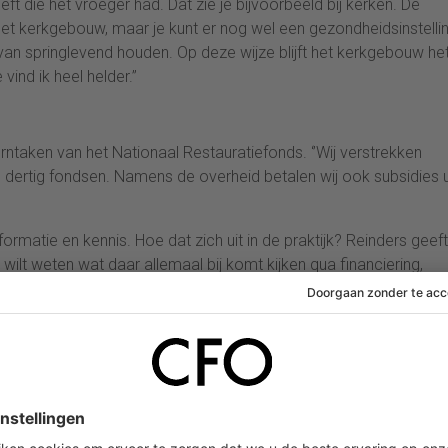
ft die het vroeger had. Dat zie je bijvoorbeeld bij kerken. De
n het kerkgebouw, maar je kunt er nog wel een gezondheidsinstelli
van springlevend houden. Op deze wijze blijft het kerkgebouw he
ind ik heel helder.’’
 kerntaken van het Nationaal Restauratiefonds. ‘’Wij verstrekken
e dertig fondsen. Namens de overheid betalen wij ook subsidies u
rmatie en kennis. Hoe dat zich uit in de praktijk? Reinders geef
wilt weten wat daar allemaal bij komt kijken qua financiering,
n ervaren monumenten-aannemer kunt vinden dan kun je terecht 
elang. Het maakt dan niet uit of deze monumenten-eigenaar bij o
nformeerde eigenaren zijn nog beter in staat om een monument in
nbieden van diensten. Dat is vooralsnog – gezien het vraagstuk 
 hebben een zelfscan geïntroduceerd, zodat een