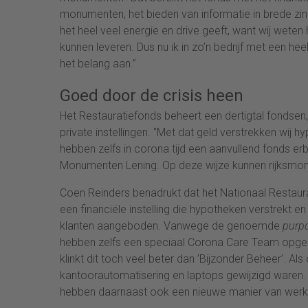
monumenten, het bieden van informatie in brede zin
het heel veel energie en drive geeft, want wij wet
kunnen leveren. Dus nu ik in zo’n bedrijf met een heel
het belang aan.’’
Goed door de crisis heen
Het Restauratiefonds beheert een dertigtal fondsen
private instellingen. ‘’Met dat geld verstrekken wij
hebben zelfs in corona tijd een aanvullend fonds er
Monumenten Lening. Op deze wijze kunnen rijksmonu
Coen Reinders benadrukt dat het Nationaal Restaura
een financiële instelling die hypotheken verstrekt 
klanten aangeboden. Vanwege de genoemde
purp
hebben zelfs een speciaal Corona Care Team opgeri
klinkt dit toch veel beter dan ’Bijzonder Beheer’. Al
kantoorautomatisering en laptops gewijzigd waren.
hebben daarnaast ook een nieuwe manier van werken 