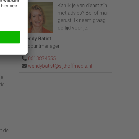
ken
Kan ik je van dienst zijn
met advies? Bel of mail
an
gerust. Ik neem graag
de tijd voor je.
Wendy Batist
Accountmanager
deze
0613874555
wendybatist@sijthoffmedia.nl
eil
de
nt de