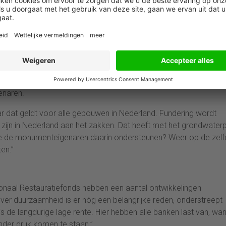
uurzamingsmogelijkheden in het pand te behalen zijn. Alle ban
 specifiek voor monumenten.
gedetailleerde duurzaamheidsscan. ''Je kunt dan eerst de zelfsc
advies hebben. Dan kun je via ons daar een gespecialiseerd bedrijf
jgen. Het mes snijdt voor ons aan twee kanten. Enerzijds is die
, voor nu en in de toekomst. Anderzijds kunnen wij vaak een
iervoor specifieke fondsen. Dat kan niet altijd, maar wij zijn op 
enaren.
 dat geldt voor alle gebouwen in Nederland. Fundering wordt
ijn in Nederland aan het zakken. Dat heeft met het grondwaterp
 de monumenteigenaren daarin ondersteunen? Weer op de zelf
en.’’
ionaal Restauratiefonds hebben een aantal ontwikkelingen
ver duurzaamheid is er nóg een belangrijke reden, onderstreept
is de langdurige lage rente. Hier hebben alle banken last van, wa
nder druk komen te staan.’’