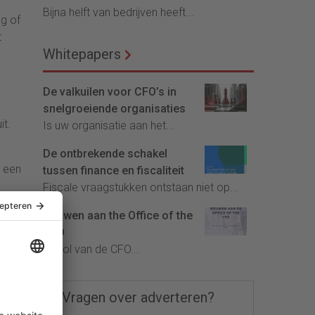
Bijna helft van bedrijven heeft...
ng of
t
Whitepapers
De valkuilen voor CFO’s in
snelgroeiende organisaties
it.
Is uw organisatie aan het...
De ontbrekende schakel
t een
tussen finance en fiscaliteit
Fiscale vraagstukken ontstaan niet op...
op
Bouwen aan the Office of the
ns
CFO
De rol van de CFO...
in
Vragen over adverteren?