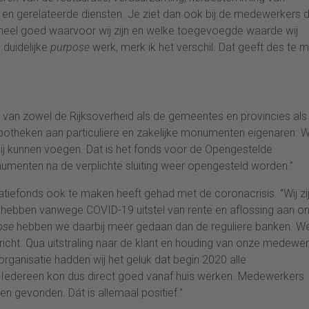
 en gerelateerde diensten. Je ziet dan ook bij de medewerkers 
en heel goed waarvoor wij zijn en welke toegevoegde waarde wij
 duidelijke
purpose
werk, merk ik het verschil. Dat geeft des te 
, van zowel de Rijksoverheid als de gemeentes en provincies als
 hypotheken aan particuliere en zakelijke monumenten eigenaren. W
bij kunnen voegen. Dat is het fonds voor de Opengestelde
menten na de verplichte sluiting weer opengesteld worden.’’
tiefonds ook te maken heeft gehad met de coronacrisis. ‘’Wij zi
en hebben vanwege COVID-19 uitstel van rente en aflossing aan o
ose
hebben we daarbij meer gedaan dan de reguliere banken. W
cht. Qua uitstraling naar de klant en houding van onze medewe
s organisatie hadden wij het geluk dat begin 2020 alle
 Iedereen kon dus direct goed vanaf huis werken. Medewerkers
gevonden. Dát is allemaal positief.’’