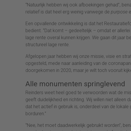
‘’Natuurlijk hebben wij ook afboekingen gehad’’, bena
relatief is dat heel erg weinig vanwege de
purpose
e
Een opvallende ontwikkeling is dat het Restauratiefo
bedient. ‘’Dat komt – gedeeltelijk – omdat er allerle
lage rente overal kunnen krijgen. We gaan dit jaar
structureel lage rente.
Afgelopen jaar hebben wij onze missie, visie en str
opgesteld, mede naar aanleiding van de coronapand
doorgekomen in 2020, maar je wilt toch vooruit kij
Alle monumenten springlevend
Reinders weet heel goed te verwoorden wat de missie
geeft duidelijkheid en richting. Wij willen niet allee
dat het actief in gebruik is, onderdeel van de loka
borduren.’’
‘’Nee, het moet daadwerkelijk gebruikt worden’’, be