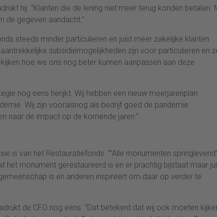
drukt hij. ‘’Klanten die de lening niet meer terug konden betalen.
n de gegeven aandacht.''
nds steeds minder particulieren en juist meer zakelijke klanten
i aantrekkelijke subsidiemogelijkheden zijn voor particulieren en z
 bekijken hoe we ons nog beter kunnen aanpassen aan deze
ategie nog eens herijkt. Wij hebben een nieuw meerjarenplan
emie. Wij zijn vooralsnog als bedrijf goed de pandemie
ken naar de impact op de komende jaren.’’
 is van het Restauratiefonds. ''''Alle monumenten springlevend”.
n dat het monument gerestaureerd is en er prachtig bijstaat maar jui
le gemeenschap is en anderen inspireert om daar op verder te
nadrukt de CFO nog eens. ‘’Dat betekent dat wij ook moeten kijke