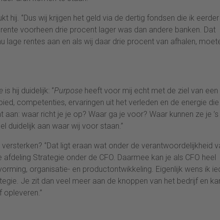
hij. ‘’Dus wij krijgen het geld via de dertig fondsen die ik eerde
rente voorheen drie procent lager was dan andere banken. Dat
nu lage rentes aan en als wij daar drie procent van afhalen, moet
e
is hij duidelijk: ‘’
Purpose
heeft voor mij echt met de ziel van een
ied, competenties, ervaringen uit het verleden en de energie die
t aan: waar richt je je op? Waar ga je voor? Waar kunnen ze je ’s
el duidelijk aan waar wij voor staan.’’
an versterken? ‘’Dat ligt eraan wat onder de verantwoordelijkheid 
lt de afdeling Strategie onder de CFO. Daarmee kan je als CFO heel
vorming, organisatie- en productontwikkeling. Eigenlijk wens ik i
ategie. Je zit dan veel meer aan de knoppen van het bedrijf en ka
opleveren.’’