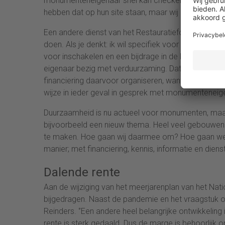
monumenteneigenaar snel kan checken waar de verd
hebben dat op hun site staan, maar wij hebben dat
Een andere dienst van het Restauratiefonds is een 
doen. Als je denkt: ik wil specifiek voor mijn pand 
voor inschakelen en een bijdrage in de kosten verkri
eigenaar bezig met verduurzaming. Dat is heel goed
financiering daarvoor organiseren, want wij hebben h
wijze in ieder geval in gesprek met monumenteneig
Duurzaamheid is nu actueel voor monumenten, maar
bijvoorbeeld een nieuw thema. Heel veel gebouwen z
te maken. Hoe gaan wij daarmee om? Hoe gaan we
manier; met financiering, kennis, informatie en dienst
Dalende rente
Aan de wijziging van het meerjarenplan van het Nat
bijgedragen. Naast de pandemie en het vraagstuk o
Reinders. ‘’Een andere heel belangrijke ontwikkeling 
rente is sterk gedaald. Dus de marge is behoorlijk o