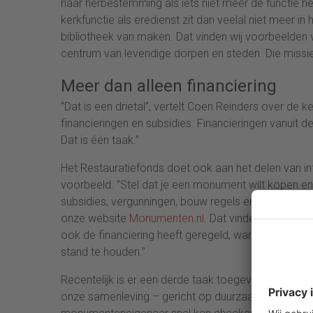
naar herbestemming als iets niet meer de functie hee
kerkfunctie als eredienst zit dan veelal niet meer i
bibliotheek van maken. Dat vinden wij voorbeelden 
centrum van levendige dorpen en steden. Die missie v
Meer dan alleen financiering
‘’Dat is een drietal’’, vertelt Coen Reinders over de
financieringen en subsidies. Financieringen vanuit d
Dat is één taak.’’
Het Restauratiefonds doet ook aan het delen van info
voorbeeld. ‘’Stel dat je een monument wilt kopen en 
subsidies, vergunningen, bouw regels en hoe je ee
onze website
Monumenten.nl
. Dat vinden wij van b
ook de financiering heeft geregeld, want goed geï
stand te houden.''
Recentelijk is er een derde taak toegevoegd: het aa
onze samenleving – gericht op duurzaamheid. ‘’Wij