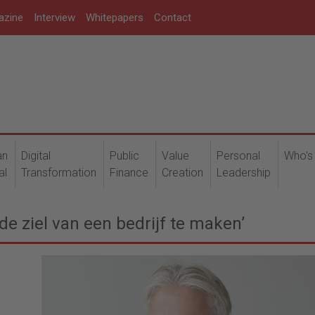
azine
Interview
Whitepapers
Contact
an
Digital
Public
Value
Personal
Who's
al
Transformation
Finance
Creation
Leadership
de ziel van een bedrijf te maken’