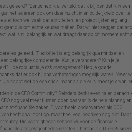
t geleerd? ‘’Eentje heb ik al verteld: dat ik blij ben dat ik in een
k gun het iedereen ook om daar inzicht in en duidelijkheid over te
 ziet toch wel vaak dat activiteiten- en project lijsten erg lang
Het gaat dus om echte keuzes maken. Dat wil niet zeggen dat an
aakt: wat is nu belangrijk en wat draagt daar op dit moment echt 
les geleerd. ‘’Flexibiliteit is erg belangrijk qua mindset en
een belangrijke competentie. Kun je veranderen? Kun je je
eid? Hoe robuust is je
risk management
? Heb je goede
ndanks dat er ook bij ons verbeteringen mogelijk waren.
Never w
Je hoopt niet op een crisis, maar als die er is, moet je ervan ler
orden in de CFO Community? Reinders denkt even na en benadru
s CFO nog veel meer kunnen doen daaraan is de hele planning en
aar niet-financiële zaken. Bijvoorbeeld onderwerpen als CO2
ven heeft daar zicht op, maar heel veel bedrijven nog niet. Daar 
ommunity. Die vaardigheden hebben wij voor de financiële
financiële aangelegenheden inzetten. Thema’s als IT en Busines