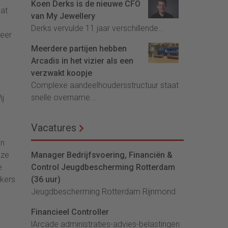
Koen Derks is de nieuwe CFO
dat
van My Jewellery
Derks vervulde 11 jaar verschillende...
meer
Meerdere partijen hebben
Arcadis in het vizier als een
verzwakt koopje
Complexe aandeelhoudersstructuur staat
snelle overname...
ij
Vacatures
jn
nze
Manager Bedrijfsvoering, Financiën &
e
Control Jeugdbescherming Rotterdam
rkers
(36 uur)
Jeugdbescherming Rotterdam Rijnmond
Financieel Controller
lArcade administraties-advies-belastingen