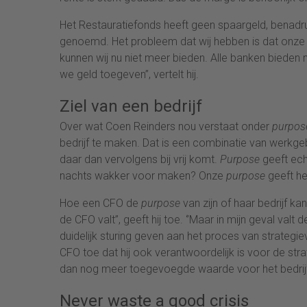
Het Restauratiefonds heeft geen spaargeld, benadrukt 
genoemd. Het probleem dat wij hebben is dat onze 
kunnen wij nu niet meer bieden. Alle banken bieden 
we geld toegeven’’, vertelt hij.
Ziel van een bedrijf
Over wat Coen Reinders nou verstaat onder
purpos
bedrijf te maken. Dat is een combinatie van werkgeb
daar dan vervolgens bij vrij komt.
Purpose
geeft ech
nachts wakker voor maken? Onze
purpose
geeft he
Hoe een CFO de
purpose
van zijn of haar bedrijf k
de CFO valt’’, geeft hij toe. ‘’Maar in mijn geval va
duidelijk sturing geven aan het proces van strategie
CFO toe dat hij ook verantwoordelijk is voor de str
dan nog meer toegevoegde waarde voor het bedrijf 
Never waste a good crisis