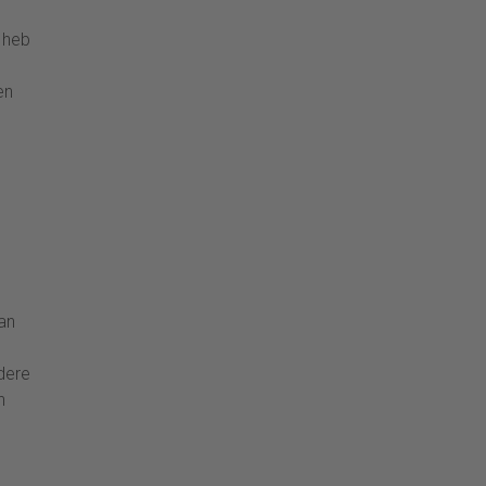
r heb
en
van
edere
n