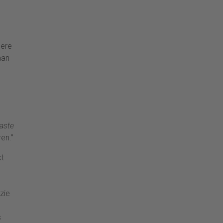
dere
aan
aste
en.’’
kt
zie
s