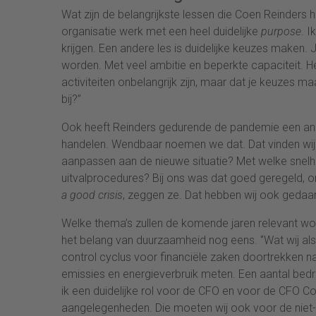
Wat zijn de belangrijkste lessen die Coen Reinders heef
organisatie werk met een heel duidelijke
purpose
. I
krijgen. Een andere les is duidelijke keuzes maken. Je
worden. Met veel ambitie en beperkte capaciteit. 
activiteiten onbelangrijk zijn, maar dat je keuzes m
bij?’’
Ook heeft Reinders gedurende de pandemie een andere 
handelen. Wendbaar noemen we dat. Dat vinden wij 
aanpassen aan de nieuwe situatie? Met welke snelh
uitvalprocedures? Bij ons was dat goed geregeld, o
a good crisis
, zeggen ze. Dat hebben wij ook gedaan. 
Welke thema’s zullen de komende jaren relevant w
het belang van duurzaamheid nog eens. ‘’Wat wij al
control cyclus voor financiële zaken doortrekken n
emissies en energieverbruik meten. Een aantal bedrij
ik een duidelijke rol voor de CFO en voor de CFO C
aangelegenheden. Die moeten wij ook voor de niet-