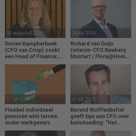
sturing werkt pas echt
als mensen begrijpen
waarom keuzes nodig
zijn.”
03 augustus 2026
24 juli 2026
Dorien Kampherbeek
Richard van Duijn
(CFO van Crisp) zoekt
(interim-CFO Kwekerij
een Head of Finance:
Mostert / Flora@Home)
“We willen meer
zoekt een Finance
performance driven
Manager: “We zitten in
worden.”
een transitie van
reactief naar proactief.”
21 juli 2026
21 juli 2026
Flexibel individueel
Berend Wolffenbuttel
pensioen wint terrein
geeft tips aan CFO over
onder werkgevers
beïnvloeding: “Het
beste advies strandt als
je niet aansluit.”