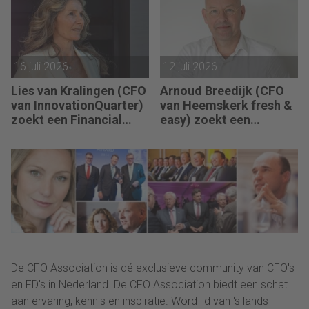
16 juli 2026
12 juli 2026
Lies van Kralingen (CFO
Arnoud Breedijk (CFO
van InnovationQuarter)
van Heemskerk fresh &
zoekt een Financial
easy) zoekt een
Controller: “Succes
Business Controller en
betekent dat de
Finance Controller: “De
rapportagecyclus
transitie van ons
sneller, slimmer en
Finance team is in volle
betrouwbaarder
gang.”
verloopt.”
De CFO Association is dé exclusieve community van CFO's
en FD's in Nederland. De CFO Association biedt een schat
aan ervaring, kennis en inspiratie. Word lid van ‘s lands