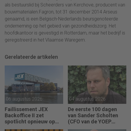
als bestuurslid bij Scheerders van Kerchove, producent van
bouwmaterialen.Fagron, tot 31 december 2014 Arseus
genaamd, is een Belgisch-Nederlands beursgenoteerde
onderneming op het gebied van gezondheidszorg. Het
hoofdkantoor is gevestigd in Rotterdam, maar het bedrijf is
geregistreerd in het Vlaamse Waregem.
Gerelateerde artikelen
06 augustus 2026
04 augustus 2026
Faillissement JEX
De eerste 100 dagen
Backoffice II zet
van Sander Scholten
spotlicht opnieuw op
(CFO van de YOEP
JEX
Groep): “Financiële