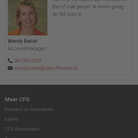
Bel of mail gerust. Ik neem graag
de tijd voor je.
Wendy Batist
Accountmanager
0613874555
wendybatist@sijthoffmedia.nl
Meer CFO
Partners en Adverteren
Events
CFO Association