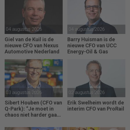
sturing werkt pas echt
als mensen begrijpen
waarom keuzes nodig
zijn.”
04 augustus 2026
04 augustus 2026
Giel van de Kuil is de
Barry Huisman is de
nieuwe CFO van Nexus
nieuwe CFO van UCC
Automotive Nederland
Energy-Oil & Gas
03 augustus 2026
02 augustus 2026
Sibert Houben (CFO van
Erik Swelheim wordt de
Q-Park): “Je moet in
interim CFO van ProRail
chaos niet harder gaan
rennen, maar teruggaan
naar de fundamenten.”