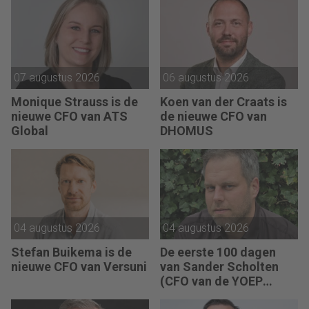
07 augustus 2026
06 augustus 2026
Monique Strauss is de
Koen van der Craats is
nieuwe CFO van ATS
de nieuwe CFO van
Global
DHOMUS
04 augustus 2026
04 augustus 2026
Stefan Buikema is de
De eerste 100 dagen
nieuwe CFO van Versuni
van Sander Scholten
(CFO van de YOEP
Groep): “Financiële