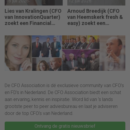
16 juli 2026
12 juli 2026
Lies van Kralingen (CFO
Arnoud Breedijk (CFO
van InnovationQuarter)
van Heemskerk fresh &
zoekt een Financial
easy) zoekt een
Controller: “Succes
Business Controller en
betekent dat de
Finance Controller: “De
rapportagecyclus
transitie van ons
sneller, slimmer en
Finance team is in volle
betrouwbaarder
gang.”
verloopt.”
De CFO Association is dé exclusieve community van CFO's
en FD's in Nederland. De CFO Association biedt een schat
aan ervaring, kennis en inspiratie. Word lid van ‘s lands
grootste peer to peer adviesbureau en laat je adviseren
door de top CFO's van Nederland.
Ontvang de gratis nieuwsbrief