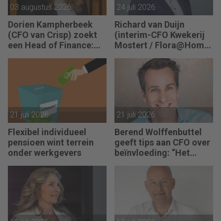
03 augustus 2026
24 juli 2026
Dorien Kampherbeek
Richard van Duijn
(CFO van Crisp) zoekt
(interim-CFO Kwekerij
een Head of Finance:
Mostert / Flora@Home)
“We willen meer
zoekt een Finance
performance driven
Manager: “We zitten in
worden.”
een transitie van
reactief naar proactief.”
21 juli 2026
21 juli 2026
Flexibel individueel
Berend Wolffenbuttel
pensioen wint terrein
geeft tips aan CFO over
onder werkgevers
beïnvloeding: “Het
beste advies strandt als
je niet aansluit.”