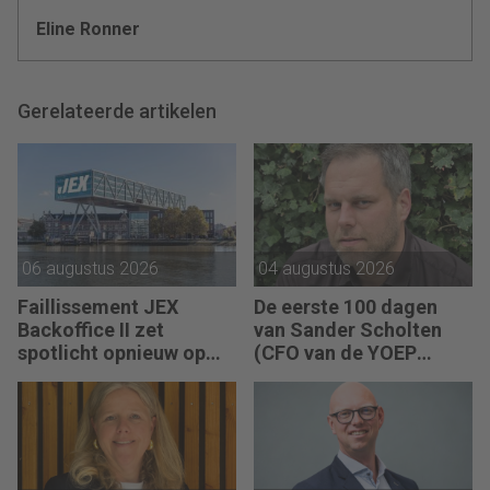
Eline Ronner
Gerelateerde artikelen
06 augustus 2026
04 augustus 2026
Faillissement JEX
De eerste 100 dagen
Backoffice II zet
van Sander Scholten
spotlicht opnieuw op
(CFO van de YOEP
JEX
Groep): “Financiële
sturing werkt pas echt
als mensen begrijpen
waarom keuzes nodig
zijn.”