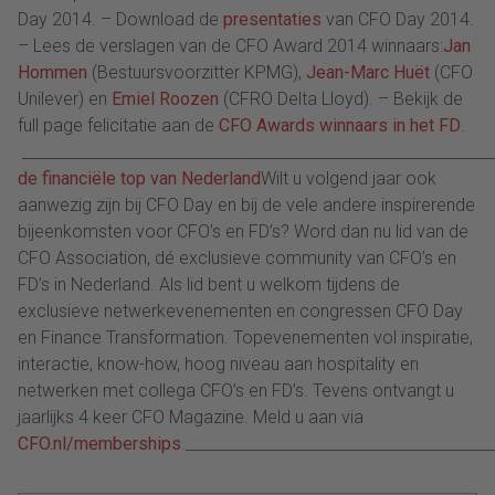
Day 2014. – Download de
presentaties
van CFO Day 2014.
– Lees de verslagen van de CFO Award 2014 winnaars:
Jan
Hommen
(Bestuursvoorzitter KPMG),
Jean-Marc Huët
(CFO
Unilever) en
Emiel Roozen
(CFRO Delta Lloyd). – Bekijk de
full page felicitatie aan de
CFO Awards winnaars in het FD
.
_____________________________________________________________
de financiële top van Nederland
Wilt u volgend jaar ook
aanwezig zijn bij CFO Day en bij de vele andere inspirerende
bijeenkomsten voor CFO’s en FD’s? Word dan nu lid van de
CFO Association, dé exclusieve community van CFO’s en
FD’s in Nederland. Als lid bent u welkom tijdens de
exclusieve netwerkevenementen en congressen CFO Day
en Finance Transformation. Topevenementen vol inspiratie,
interactie, know-how, hoog niveau aan hospitality en
netwerken met collega CFO’s en FD’s. Tevens ontvangt u
jaarlijks 4 keer CFO Magazine. Meld u aan via
CFO.nl/memberships
._______________________________________