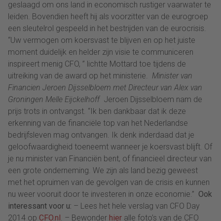
geslaagd om ons land in economisch rustiger vaarwater te
leiden. Bovendien heeft hij als voorzitter van de eurogroep
een sleutelrol gespeeld in het bestrijden van de eurocrisis.
“Uw vermogen om koersvast te blijven en op het juiste
moment duidelijk en helder zijn visie te communiceren
inspireert menig CFO, ” lichtte Mottard toe tijdens de
uitreiking van de award op het ministerie.
Minister van
Financien Jeroen Dijsselbloem met Directeur van Alex van
Groningen Melle Eijckelhoff
Jeroen Dijsselbloem nam de
prijs trots in ontvangst. “Ik ben dankbaar dat ik deze
erkenning van de financiële top van het Nederlandse
bedrijfsleven mag ontvangen. Ik denk inderdaad dat je
geloofwaardigheid toeneemt wanneer je koersvast blijft. Of
je nu minister van Financiën bent, of financieel directeur van
een grote onderneming. We zijn als land bezig geweest
met het opruimen van de gevolgen van de crisis en kunnen
nu weer vooruit door te investeren in onze economie.”
Ook
interessant voor u:
– Lees het hele verslag van CFO Day
2014 op
CFO.nl
. – Bewonder
hier
alle foto’s van de CFO