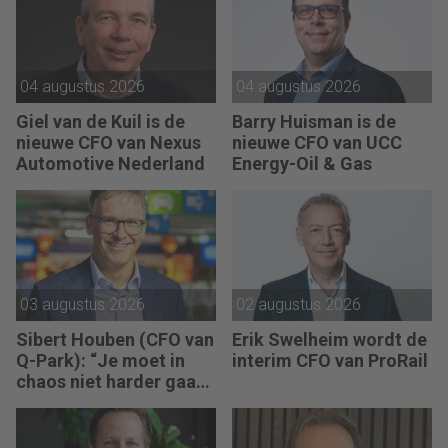
als mensen begrijpen
waarom keuzes nodig
zijn.”
04 augustus 2026
04 augustus 2026
Giel van de Kuil is de
Barry Huisman is de
nieuwe CFO van Nexus
nieuwe CFO van UCC
Automotive Nederland
Energy-Oil & Gas
03 augustus 2026
02 augustus 2026
Sibert Houben (CFO van
Erik Swelheim wordt de
Q-Park): “Je moet in
interim CFO van ProRail
chaos niet harder gaan
rennen, maar teruggaan
naar de fundamenten.”