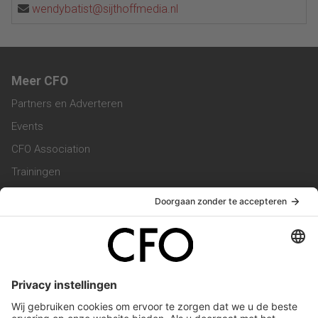
wendybatist@sijthoffmedia.nl
Meer CFO
Partners en Adverteren
Events
CFO Association
Trainingen
Magazine
Vacatures
Service & Contact
Contact & Redactie
Werken bij ons
Privacy Statement