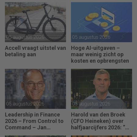
anderen als je leiding
JEX
kunt geven aan jezelf.”
05 augustus 2026
05 augustus 2026
Accell vraagt uitstel van
Hoge AI-uitgaven –
betaling aan
maar weinig zicht op
kosten en opbrengsten
05 augustus 2026
05 augustus 2026
Leadership in Finance
Harold van den Broek
2026 – From Control to
(CFO Heineken) over
Command – Jan
halfjaarcijfers 2026: “De
Hendrik van Gilst (CFO
strategie werkt en de