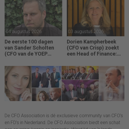
van The Protein
vooruitgang is
Brewery): “Je moet
zichtbaar.”
vaak met relatief weinig
data toch knopen
doorhakken.”
04 augustus 2026
03 augustus 2026
De eerste 100 dagen
Dorien Kampherbeek
van Sander Scholten
(CFO van Crisp) zoekt
(CFO van de YOEP
een Head of Finance:
Groep): “Financiële
“We willen meer
sturing werkt pas echt
performance driven
als mensen begrijpen
worden.”
waarom keuzes nodig
zijn.”
De CFO Association is dé exclusieve community van CFO's
en FD's in Nederland. De CFO Association biedt een schat