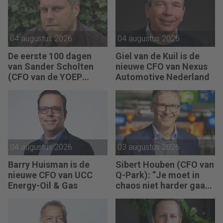
04 augustus 2026
04 augustus 2026
De eerste 100 dagen
Giel van de Kuil is de
van Sander Scholten
nieuwe CFO van Nexus
(CFO van de YOEP
Automotive Nederland
Groep): “Financiële
sturing werkt pas echt
als mensen begrijpen
waarom keuzes nodig
zijn.”
04 augustus 2026
03 augustus 2026
Barry Huisman is de
Sibert Houben (CFO van
nieuwe CFO van UCC
Q-Park): “Je moet in
Energy-Oil & Gas
chaos niet harder gaan
rennen, maar teruggaan
naar de fundamenten.”