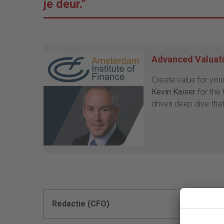
je deur.”
Advanced Valuatio
Create value for you
Kevin Kaiser
for the
driven deep dive that
Redactie (CFO)