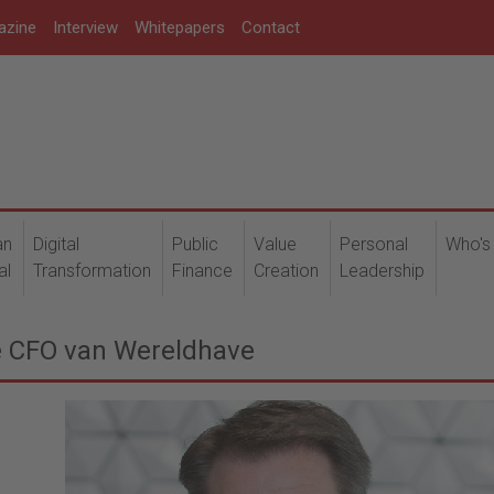
azine
Interview
Whitepapers
Contact
an
Digital
Public
Value
Personal
Who's
al
Transformation
Finance
Creation
Leadership
 CFO van Wereldhave