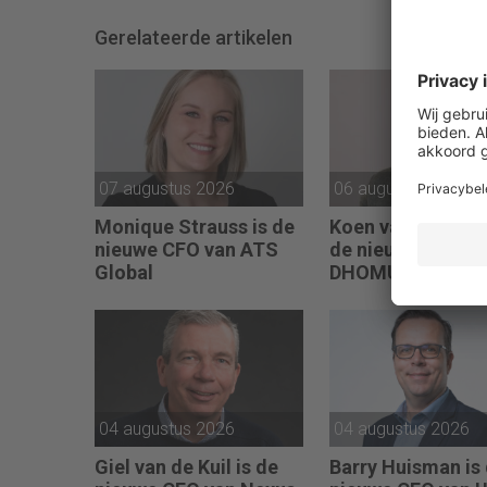
Gerelateerde artikelen
07 augustus 2026
06 augustus 2026
Monique Strauss is de
Koen van der Craa
nieuwe CFO van ATS
de nieuwe CFO v
Global
DHOMUS
04 augustus 2026
04 augustus 2026
Giel van de Kuil is de
Barry Huisman is