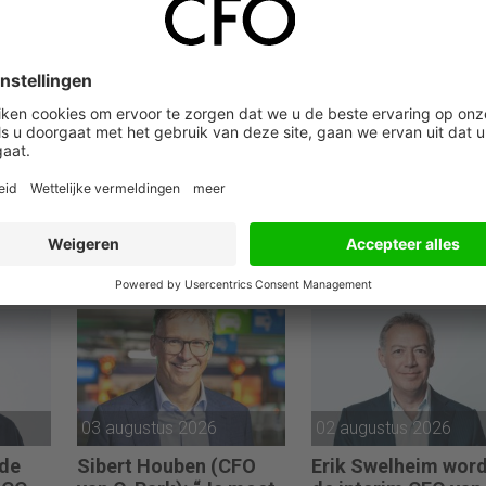
04 augustus 2026
04 augustus 2026
ts is
Stefan Buikema is de
De eerste 100 dage
an
nieuwe CFO van
van Sander Scholt
Versuni
(CFO van de YOEP
Groep): “Financiële
sturing werkt pas e
als mensen begrijp
waarom keuzes no
zijn.”
03 augustus 2026
02 augustus 2026
 de
Sibert Houben (CFO
Erik Swelheim wor