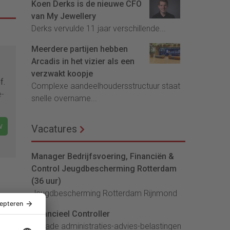
Koen Derks is de nieuwe CFO
van My Jewellery
Derks vervulde 11 jaar verschillende...
Meerdere partijen hebben
Arcadis in het vizier als een
verzwakt koopje
f.
Complexe aandeelhoudersstructuur staat
e-
snelle overname...
w
Vacatures
Manager Bedrijfsvoering, Financiën &
Control Jeugdbescherming Rotterdam
(36 uur)
Jeugdbescherming Rotterdam Rijnmond
Financieel Controller
lArcade administraties-advies-belastingen