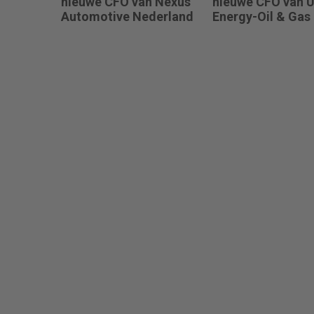
nieuwe CFO van Nexus
nieuwe CFO van 
Automotive Nederland
Energy-Oil & Gas