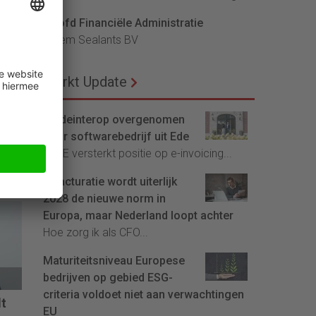
Hoofd Financiële Administratie
Bloem Sealants BV
Markt Update
Tradeinterop overgenomen
door softwarebedrijf uit Ede
n
4CEE versterkt positie op e-invoicing...
en
E-facturatie wordt uiterlijk
2028 de nieuwe norm in
cht
Europa, maar Nederland loopt achter
en
Hoe zorg ik als CFO...
dig
Maturiteitsniveau Europese
bedrijven op gebied ESG-
criteria voldoet niet aan verwachtingen
dt
EU