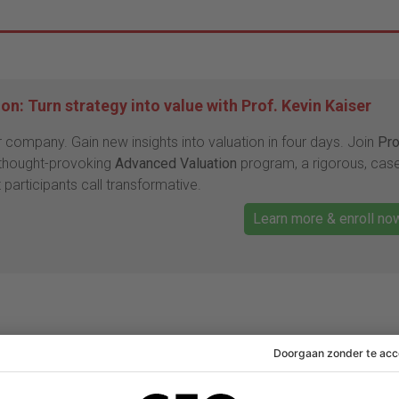
n: Turn strategy into value with Prof. Kevin Kaiser
r company. Gain new insights into valuation in four days. Join
Pro
 thought-provoking
Advanced Valuation
program, a rigorous, cas
 participants call transformative.
Learn more & enroll no