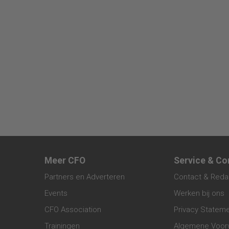
Meer CFO
Service & Co
Partners en Adverteren
Contact & Reda
Events
Werken bij ons
CFO Association
Privacy Statem
Trainingen
Algemene Voor