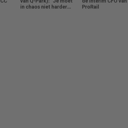
UCC
van Q-Park): “Je moet
de interim CFO van
in chaos niet harder
ProRail
gaan rennen, maar
teruggaan naar de
fundamenten.”