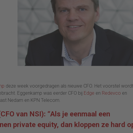
mp
deze week voorgedragen als nieuwe CFO. Het voorstel word
 gebracht. Eggenkamp was eerder CFO bij
Edge
en
Redevco
en
allast Nedam en KPN Telecom.
 (CFO van NSI): “Als je eenmaal een
nen private equity, dan kloppen ze hard o