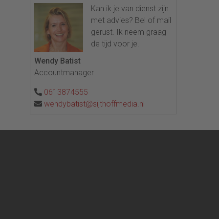
Kan ik je van dienst zijn
met advies? Bel of mail
gerust. Ik neem graag
de tijd voor je.
Wendy Batist
Accountmanager
0613874555
wendybatist@sijthoffmedia.nl