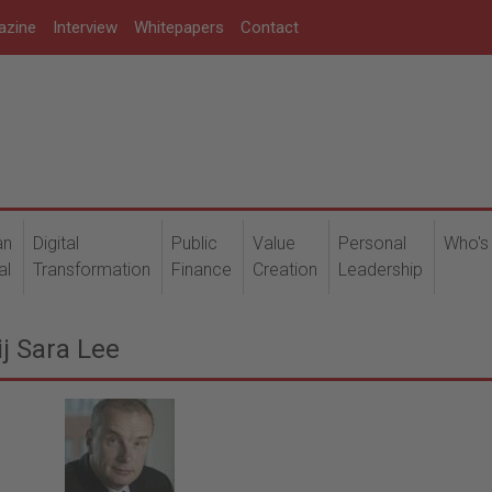
azine
Interview
Whitepapers
Contact
an
Digital
Public
Value
Personal
Who's
al
Transformation
Finance
Creation
Leadership
j Sara Lee