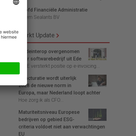
Hoofd Financiële Administratie
Bloem Sealants BV
Markt Update
Tradeinterop overgenomen
door softwarebedrijf uit Ede
4CEE versterkt positie op e-invoicing...
E-facturatie wordt uiterlijk
2028 de nieuwe norm in
Europa, maar Nederland loopt achter
Hoe zorg ik als CFO...
Maturiteitsniveau Europese
bedrijven op gebied ESG-
criteria voldoet niet aan verwachtingen
EU