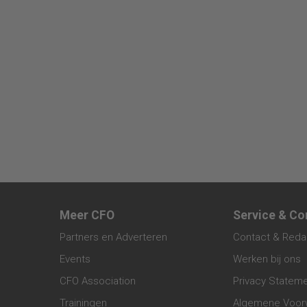
Meer CFO
Service & Co
Partners en Adverteren
Contact & Reda
Events
Werken bij ons
CFO Association
Privacy Statem
Trainingen
Algemene Voor