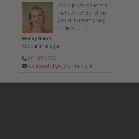
Kan ik je van dienst zijn
met advies? Bel of mail
gerust. Ik neem graag
de tijd voor je.
Wendy Batist
Accountmanager
0613874555
wendybatist@sijthoffmedia.nl