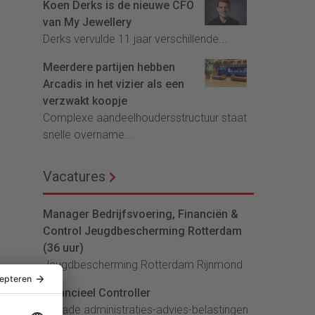
Koen Derks is de nieuwe CFO
van My Jewellery
Derks vervulde 11 jaar verschillende...
Meerdere partijen hebben
Arcadis in het vizier als een
verzwakt koopje
Complexe aandeelhoudersstructuur staat
snelle overname...
Vacatures
Manager Bedrijfsvoering, Financiën &
Control Jeugdbescherming Rotterdam
(36 uur)
Jeugdbescherming Rotterdam Rijnmond
Financieel Controller
lArcade administraties-advies-belastingen