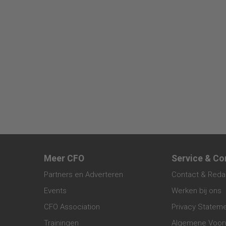
Meer CFO
Service & Co
Partners en Adverteren
Contact & Reda
Events
Werken bij ons
CFO Association
Privacy Statem
Trainingen
Algemene Voor