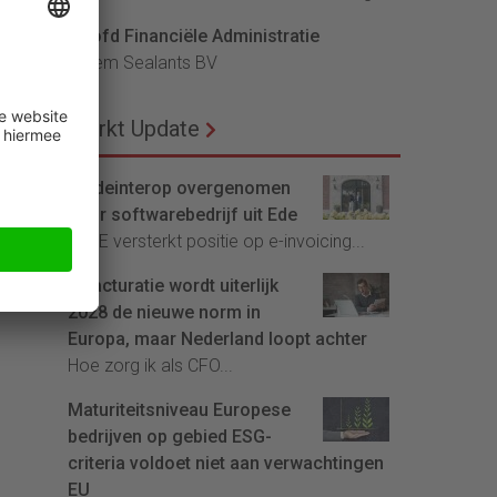
Hoofd Financiële Administratie
Bloem Sealants BV
Markt Update
Tradeinterop overgenomen
door softwarebedrijf uit Ede
4CEE versterkt positie op e-invoicing...
E-facturatie wordt uiterlijk
2028 de nieuwe norm in
Europa, maar Nederland loopt achter
Hoe zorg ik als CFO...
Maturiteitsniveau Europese
bedrijven op gebied ESG-
criteria voldoet niet aan verwachtingen
EU