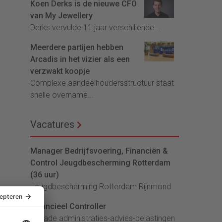
Koen Derks is de nieuwe CFO
van My Jewellery
Derks vervulde 11 jaar verschillende...
Meerdere partijen hebben
Arcadis in het vizier als een
verzwakt koopje
Complexe aandeelhoudersstructuur staat
snelle overname...
Vacatures
Manager Bedrijfsvoering, Financiën &
Control Jeugdbescherming Rotterdam
(36 uur)
Jeugdbescherming Rotterdam Rijnmond
Financieel Controller
lArcade administraties-advies-belastingen