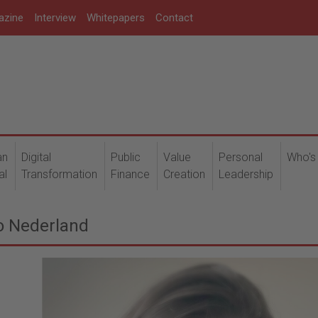
azine
Interview
Whitepapers
Contact
an
Digital
Public
Value
Personal
Who's
al
Transformation
Finance
Creation
Leadership
o Nederland