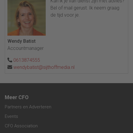
Kan ik je van dienst zijn met advies?
Bel of mail gerust. Ik neem graag
de tijd voor je.
Wendy Batist
Accountmanager
0613874555
wendybatist@sijthoffmedia.nl
Meer CFO
Partners en Adverteren
Events
CFO Association