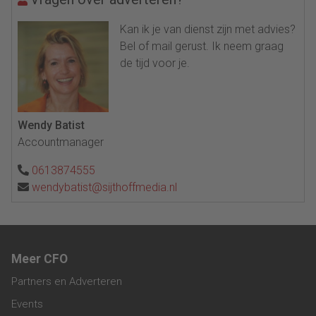
Kan ik je van dienst zijn met advies?
Bel of mail gerust. Ik neem graag
de tijd voor je.
Wendy Batist
Accountmanager
0613874555
wendybatist@sijthoffmedia.nl
Meer CFO
Partners en Adverteren
Events