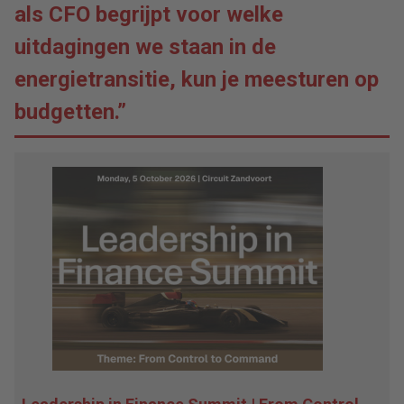
als CFO begrijpt voor welke
uitdagingen we staan in de
energietransitie, kun je meesturen op
budgetten.”