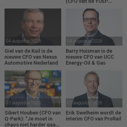
(CFO van de YOEP
Groep): “Financiële
sturing werkt pas echt
als mensen begrijpen
waarom keuzes nodig
zijn.”
04 augustus 2026
04 augustus 2026
Giel van de Kuil is de
Barry Huisman is de
nieuwe CFO van Nexus
nieuwe CFO van UCC
Automotive Nederland
Energy-Oil & Gas
03 augustus 2026
02 augustus 2026
Sibert Houben (CFO van
Erik Swelheim wordt de
Q-Park): “Je moet in
interim CFO van ProRail
chaos niet harder gaan