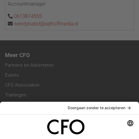
Accountmanager
0613874555
wendybatist@sijthoffmedia.nl
Meer CFO
Partners en Adverteren
Events
CFO Association
Trainingen
Magazine
Vacatures
Service & Contact
Contact & Redactie