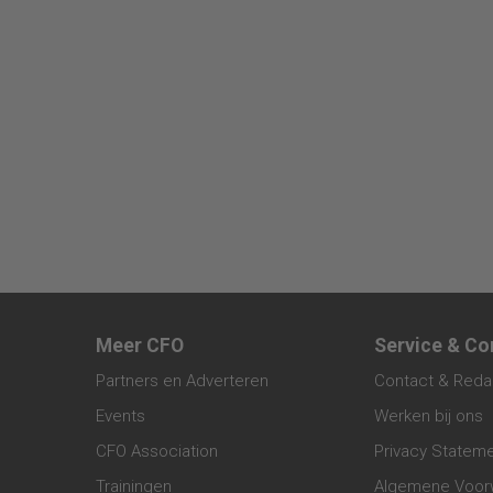
Meer CFO
Service & Co
Partners en Adverteren
Contact & Reda
Events
Werken bij ons
CFO Association
Privacy Statem
Trainingen
Algemene Voor