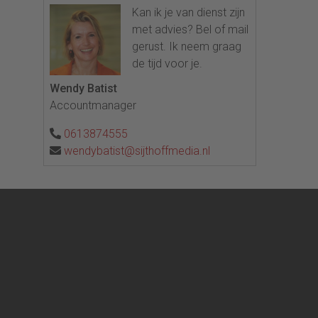
Kan ik je van dienst zijn
met advies? Bel of mail
gerust. Ik neem graag
de tijd voor je.
Wendy Batist
Accountmanager
0613874555
wendybatist@sijthoffmedia.nl