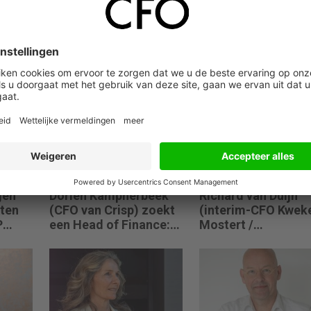
en manier om met die verantwoordelijkheid om te gaan is om te
ou altijd overwegen hoe je omgaat met de opvolgende effecten 
n jouw reis.”
03 augustus 2026
24 juli 2026
gen
Dorien Kampherbeek
Richard van Duijn
ten
(CFO van Crisp) zoekt
(interim-CFO Kweke
P
een Head of Finance:
Mostert /
le
“We willen meer
Flora@Home) zoek
 echt
performance driven
een Finance Manag
jpen
worden.”
“We zitten in een
odig
transitie van reacti
naar proactief.”