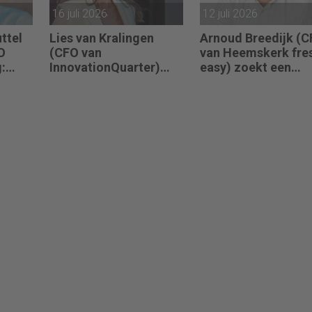
16 juli 2026
12 juli 2026
ttel
Lies van Kralingen
Arnoud Breedijk (
O
(CFO van
van Heemskerk fre
:
InnovationQuarter)
easy) zoekt een
zoekt een Financial
Business Controller
Controller: “Succes
Finance Controller:
betekent dat de
transitie van ons
rapportagecyclus
Finance team is in
sneller, slimmer en
volle gang.”
betrouwbaarder
verloopt.”