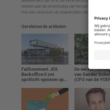
werknemers ziet Smit die verantwoordelijkheid. “E
werken aan de omscholing van het personeel. Ik z
hoe een veelvoud van stakeholders deel uitmaken va
Gerelateerde artikelen
06 augustus 2026
04 augustus 2026
Faillissement JEX
De eerste 100 da
Backoffice II zet
van Sander Schol
spotlicht opnieuw op
(CFO van de YOE
JEX
Groep): “Financië
sturing werkt pas
als mensen begri
waarom keuzes n
zijn.”