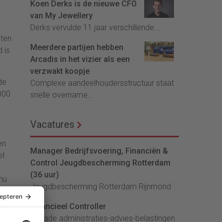
Koen Derks is de nieuwe CFO
van My Jewellery
Derks vervulde 11 jaar verschillende...
aten
Meerdere partijen hebben
 is
Arcadis in het vizier als een
verzwakt koopje
de
Complexe aandeelhoudersstructuur staat
.000
snelle overname...
Vacatures
en
Manager Bedrijfsvoering, Financiën &
el
Control Jeugdbescherming Rotterdam
(36 uur)
nu
Jeugdbescherming Rotterdam Rijnmond
Financieel Controller
an
lArcade administraties-advies-belastingen