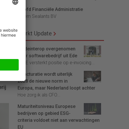
en
Hoofd Financiële Administratie
Bloem Sealants BV
Markt Update
Tradeinterop overgenomen
door softwarebedrijf uit Ede
4CEE versterkt positie op e-invoicing...
E-facturatie wordt uiterlijk
2028 de nieuwe norm in
rij
Europa, maar Nederland loopt achter
Hoe zorg ik als CFO...
t
er:
Maturiteitsniveau Europese
bedrijven op gebied ESG-
ef
criteria voldoet niet aan verwachtingen
EU