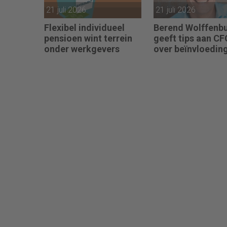
21 juli 2026
21 juli 2026
Flexibel individueel
Berend Wolffenbu
pensioen wint terrein
geeft tips aan CF
onder werkgevers
over beïnvloeding
“Het beste advies
strandt als je niet
aansluit.”