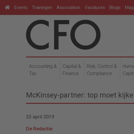
Events
Trainingen
Association
Vacatures
Blogs
Mag
Accounting &
Capital &
Risk, Control &
Hum
Tax
Finance
Compliance
Capit
McKinsey-partner: top moet kijke
23 april 2019
De Redactie