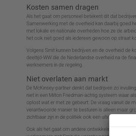
Kosten samen dragen
Als het gaat om personeel betekent dit dat bedrij
Samenwerking met de overheid kan daarbij goed help
met lokale en nationale overheden hoe ze de arbei
het ook niet goed als iedereen gewoon op straat ko
Volgens Smit kunnen bedrijven en de overheid de k
deeltijd-WW die de Nederlandse overheid na de financ
werknemers in de regeling.
Niet overlaten aan markt
De McKinsey-partner denkt dat bedrijven zo invulli
niet in een Milton Friedman-achtig systeem waar al
oplost wat er met ze gebeurt. De vraag vanuit de ma
verantwoorde manier te besturen is alleen maar grot
zichtbaar zijn in de politiek ook een uiting zijn van di
Ook als het gaat om andere ontwikkelingen, zoals de