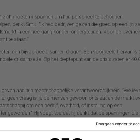
ven zich moeten inspannen om hun personeel te behouden.
en, denkt Smit. “Ik heb bedrijven gezien die goed op een lijn z
dsmarkt in een neergang konden ondersteunen. Voor de overheid
mt te staan.”
osten dan bijvoorbeeld samen dragen. Een voorbeeld hiervan is 
iële crisis inzette. Op het dieptepunt van de crisis zaten er 40
ng geven aan hun maatschappelijke verantwoordelijkheid. “We lev
s er geen vraag is, je de mensen gewoon ontslaat en de markt w
atschappij om een bedrijf, overheid, of instelling op een
er geworden.” Hij voegt toe dat hij denkt dat de spanningen die 
t sentiment.
 digitalisering en de impact die dit heeft op de arbeidskansen v