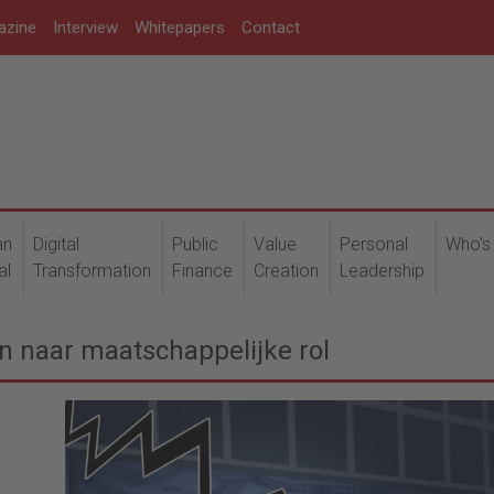
azine
Interview
Whitepapers
Contact
an
Digital
Public
Value
Personal
Who's
al
Transformation
Finance
Creation
Leadership
n naar maatschappelijke rol