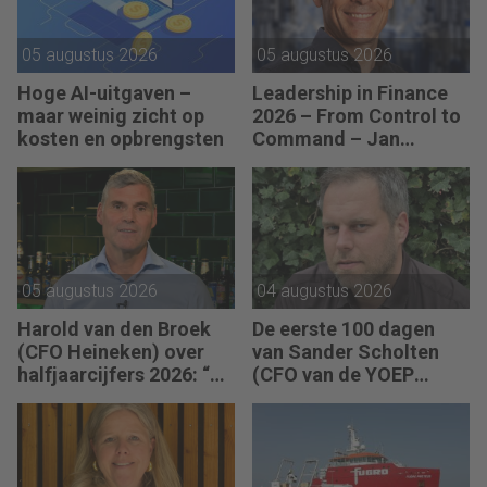
05 augustus 2026
05 augustus 2026
Hoge AI-uitgaven –
Leadership in Finance
maar weinig zicht op
2026 – From Control to
kosten en opbrengsten
Command – Jan
Hendrik van Gilst (CFO
van The Protein
Brewery): “Je moet
vaak met relatief weinig
data toch knopen
doorhakken.”
05 augustus 2026
04 augustus 2026
Harold van den Broek
De eerste 100 dagen
(CFO Heineken) over
van Sander Scholten
halfjaarcijfers 2026: “De
(CFO van de YOEP
strategie werkt en de
Groep): “Financiële
vooruitgang is
sturing werkt pas echt
zichtbaar.”
als mensen begrijpen
waarom keuzes nodig