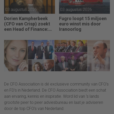
zijn.”
03 augustus 2026
03 augustus 2026
Dorien Kampherbeek
Fugro loopt 15 miljoen
(CFO van Crisp) zoekt
euro winst mis door
een Head of Finance:
Iranoorlog
“We willen meer
performance driven
worden.”
De CFO Association is dé exclusieve community van CFO's
en FD's in Nederland. De CFO Association biedt een schat
aan ervaring, kennis en inspiratie. Word lid van ‘s lands
grootste peer to peer adviesbureau en laat je adviseren
door de top CFO's van Nederland.