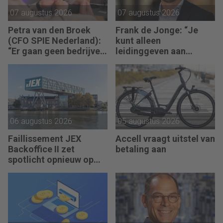
07 augustus 2026
07 augustus 2026
Petra van den Broek
Frank de Jonge: “Je
(CFO SPIE Nederland):
kunt alleen
“Er gaan geen bedrijven
leidinggeven aan
failliet omdat ze geen
anderen als je leiding
winst maken.”
kunt geven aan jezelf.”
06 augustus 2026
05 augustus 2026
Faillissement JEX
Accell vraagt uitstel van
Backoffice II zet
betaling aan
spotlicht opnieuw op
JEX