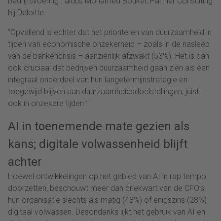
bedrijfsvoering”, aldus Mohamed Bouker, Partner Consulting
bij Deloitte.
“Opvallend is echter dat het prioriteren van duurzaamheid in
tijden van economische onzekerheid – zoals in de nasleep
van de bankencrisis – aanzienlijk afzwakt (53%). Het is dan
ook cruciaal dat bedrijven duurzaamheid gaan zien als een
integraal onderdeel van hun langetermijnstrategie en
toegewijd blijven aan duurzaamheidsdoelstellingen, juist
ook in onzekere tijden.”
AI in toenemende mate gezien als
kans; digitale volwassenheid blijft
achter
Hoewel ontwikkelingen op het gebied van AI in rap tempo
doorzetten, beschouwt meer dan driekwart van de CFO’s
hun organisatie slechts als matig (48%) of enigszins (28%)
digitaal volwassen. Desondanks lijkt het gebruik van AI en