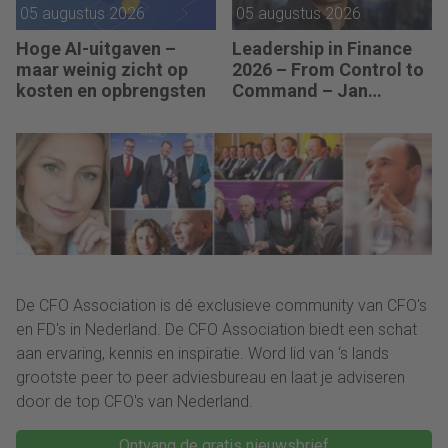
05 augustus 2026
05 augustus 2026
Hoge AI-uitgaven –
Leadership in Finance
maar weinig zicht op
2026 – From Control to
kosten en opbrengsten
Command – Jan
Hendrik van Gilst (CFO
van The Protein
Brewery): “Je moet
vaak met relatief weinig
data toch knopen
doorhakken.”
De CFO Association is dé exclusieve community van CFO's
en FD's in Nederland. De CFO Association biedt een schat
aan ervaring, kennis en inspiratie. Word lid van ‘s lands
grootste peer to peer adviesbureau en laat je adviseren
door de top CFO's van Nederland.
Ontvang de gratis nieuwsbrief