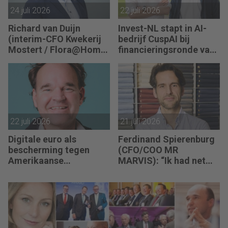
24 juli 2026
22 juli 2026
Richard van Duijn
Invest-NL stapt in AI-
(interim-CFO Kwekerij
bedrijf CuspAI bij
Mostert / Flora@Home)
financieringsronde van
zoekt een Finance
450 miljoen dollar
Manager: “We zitten in
een transitie van
reactief naar proactief.”
22 juli 2026
21 juli 2026
Digitale euro als
Ferdinand Spierenburg
bescherming tegen
(CFO/COO MR
Amerikaanse
MARVIS): “Ik had net
afhankelijkheid
mijn bureau op de juiste
hoogte ingesteld, of de
investeringsronde lag
op mijn bord.”