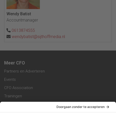
Wendy Batist
Accountmanager
0613874555
wendybatist@sijthoffmedia.nl
Meer CFO
Partners en Adverteren
Events
CFO Association
Trainingen
Magazine
Vacatures