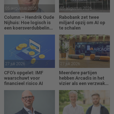
05 augustus 2026
05 augustus 2026
Column – Hendrik Oude
Rabobank zet twee
Nijhuis: Hoe logisch is
miljard opzij om AI op
een koersverdubbeling
te schalen
eigenlijk?
27 juli 2026
27 juli 2026
CFO’s opgelet: IMF
Meerdere partijen
waarschuwt voor
hebben Arcadis in het
financieel risico AI
vizier als een verzwakt
koopje