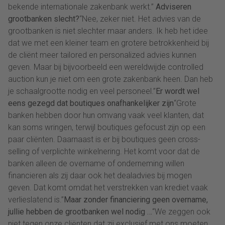
bekende internationale zakenbank werkt.”
Adviseren
grootbanken slecht?
“Nee, zeker niet. Het advies van de
grootbanken is niet slechter maar anders. Ik heb het idee
dat we met een kleiner team en grotere betrokkenheid bij
de cliënt meer tailored en personalized advies kunnen
geven. Maar bij bijvoorbeeld een wereldwijde controlled
auction kun je niet om een grote zakenbank heen. Dan heb
je schaalgrootte nodig en veel personeel.”
Er wordt wel
eens gezegd dat boutiques onafhankelijker zijn
“Grote
banken hebben door hun omvang vaak veel klanten, dat
kan soms wringen, terwijl boutiques gefocust zijn op een
paar cliënten. Daarnaast is er bij boutiques geen cross-
selling of verplichte winkelnering. Het komt voor dat de
banken alleen de overname of onderneming willen
financieren als zij daar ook het dealadvies bij mogen
geven. Dat komt omdat het verstrekken van krediet vaak
verlieslatend is.”
Maar zonder financiering geen overname,
jullie hebben de grootbanken wel nodig …
“We zeggen ook
niet tegen onze cliënten dat zij exclusief met ons moeten