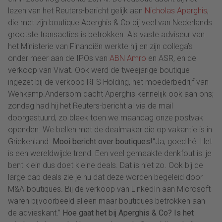
lezen van het Reuters-bericht gelijk aan
Nicholas Aperghis
,
die met zijn boutique Aperghis & Co bij veel van Nederlands
grootste transacties is betrokken. Als vaste adviseur van
het Ministerie van Financiën werkte hij en zijn collega’s
onder meer aan de IPOs van
ABN Amro
en ASR, en de
verkoop van Vivat. Ook werd de tweejarige boutique
ingezet bij de verkoop RFS Holding, het moederbedrijf van
Wehkamp.Andersom dacht Aperghis kennelijk ook aan ons;
zondag had hij het Reuters-bericht al via de mail
doorgestuurd, zo bleek toen we maandag onze postvak
openden. We bellen met de dealmaker die op vakantie is in
Griekenland.
Mooi bericht over boutiques!
“Ja, goed hé. Het
is een wereldwijde trend. Een veel gemaakte denkfout is: je
bent klein dus doet kleine deals. Dat is niet zo. Ook bij de
large cap deals zie je nu dat deze worden begeleid door
M&A-boutiques. Bij de verkoop van LinkedIn aan Microsoft
waren bijvoorbeeld alleen maar boutiques betrokken aan
de advieskant.”
Hoe gaat het bij Aperghis & Co? Is het