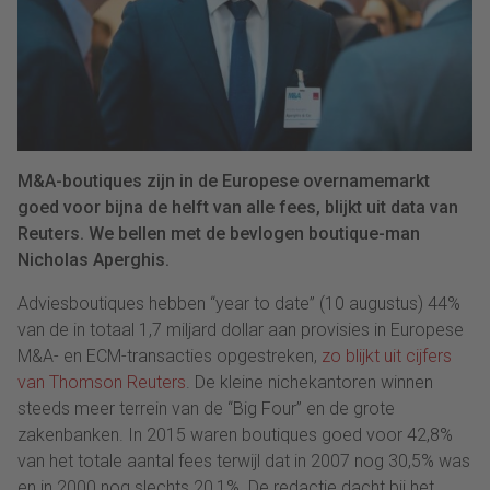
M&A-boutiques zijn in de Europese overnamemarkt
goed voor bijna de helft van alle fees, blijkt uit data van
Reuters. We bellen met de bevlogen boutique-man
Nicholas Aperghis.
Adviesboutiques hebben “year to date” (10 augustus) 44%
van de in totaal 1,7 miljard dollar aan provisies in Europese
M&A- en ECM-transacties opgestreken,
zo blijkt uit cijfers
van Thomson Reuters
. De kleine nichekantoren winnen
steeds meer terrein van de “Big Four” en de grote
zakenbanken. In 2015 waren boutiques goed voor 42,8%
van het totale aantal fees terwijl dat in 2007 nog 30,5% was
en in 2000 nog slechts 20,1%. De redactie dacht bij het