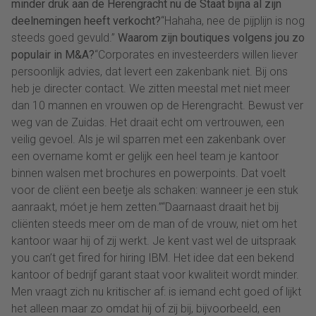
minder druk aan de Herengracht nu de Staat bijna al zijn
deelnemingen heeft verkocht?
“Hahaha, nee de pijplijn is nog
steeds goed gevuld.”
Waarom zijn boutiques volgens jou zo
populair in M&A?
“Corporates en investeerders willen liever
persoonlijk advies, dat levert een zakenbank niet. Bij ons
heb je directer contact. We zitten meestal met niet meer
dan 10 mannen en vrouwen op de Herengracht. Bewust ver
weg van de Zuidas. Het draait echt om vertrouwen, een
veilig gevoel. Als je wil sparren met een zakenbank over
een overname komt er gelijk een heel team je kantoor
binnen walsen met brochures en powerpoints. Dat voelt
voor de cliënt een beetje als schaken: wanneer je een stuk
aanraakt, móet je hem zetten.”“Daarnaast draait het bij
cliënten steeds meer om de man of de vrouw, niet om het
kantoor waar hij of zij werkt. Je kent vast wel de uitspraak
you can’t get fired for hiring IBM. Het idee dat een bekend
kantoor of bedrijf garant staat voor kwaliteit wordt minder.
Men vraagt zich nu kritischer af: is iemand echt goed of lijkt
het alleen maar zo omdat hij of zij bij, bijvoorbeeld, een