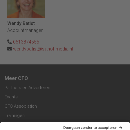
Wendy Batist
Accountmanager
0613874555
wendybatist@sijthoffmedia.nl
Meer CFO
Partners en Adverteren
Events
CFO Association
Trainingen
Magazine