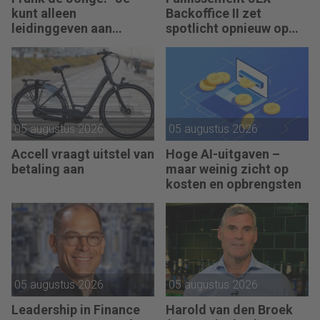
kunt alleen
Backoffice II zet
leidinggeven aan
spotlicht opnieuw op
anderen als je leiding
JEX
kunt geven aan jezelf.”
05 augustus 2026
05 augustus 2026
Accell vraagt uitstel van
Hoge AI-uitgaven –
betaling aan
maar weinig zicht op
kosten en opbrengsten
05 augustus 2026
05 augustus 2026
Leadership in Finance
Harold van den Broek