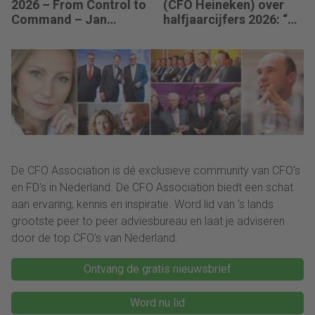
2026 – From Control to
(CFO Heineken) over
Command – Jan
halfjaarcijfers 2026: “De
Hendrik van Gilst (CFO
strategie werkt en de
van The Protein
vooruitgang is
Brewery): “Je moet
zichtbaar.”
vaak met relatief weinig
data toch knopen
doorhakken.”
De CFO Association is dé exclusieve community van CFO's
en FD's in Nederland. De CFO Association biedt een schat
aan ervaring, kennis en inspiratie. Word lid van ‘s lands
grootste peer to peer adviesbureau en laat je adviseren
door de top CFO's van Nederland.
Ontvang de gratis nieuwsbrief
Word nu lid