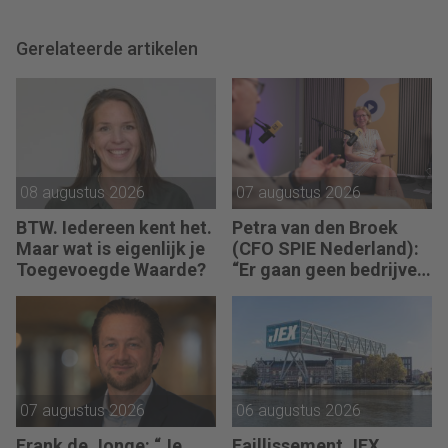
Gerelateerde artikelen
08 augustus 2026
07 augustus 2026
BTW. Iedereen kent het.
Petra van den Broek
Maar wat is eigenlijk je
(CFO SPIE Nederland):
Toegevoegde Waarde?
“Er gaan geen bedrijven
failliet omdat ze geen
winst maken.”
07 augustus 2026
06 augustus 2026
Frank de Jonge: “Je
Faillissement JEX