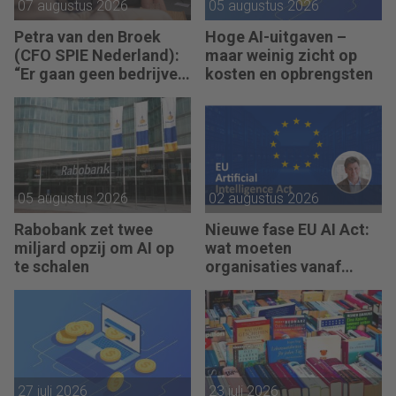
07 augustus 2026
05 augustus 2026
Petra van den Broek
Hoge AI-uitgaven –
(CFO SPIE Nederland):
maar weinig zicht op
“Er gaan geen bedrijven
kosten en opbrengsten
failliet omdat ze geen
winst maken.”
05 augustus 2026
02 augustus 2026
Rabobank zet twee
Nieuwe fase EU AI Act:
miljard opzij om AI op
wat moeten
te schalen
organisaties vanaf
augustus 2026 regelen?
27 juli 2026
23 juli 2026