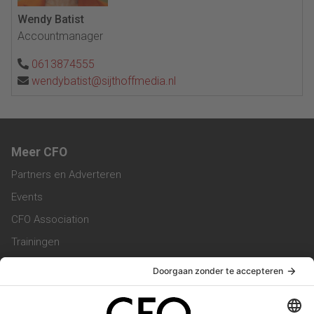
Wendy Batist
Accountmanager
0613874555
wendybatist@sijthoffmedia.nl
Meer CFO
Partners en Adverteren
Events
CFO Association
Trainingen
Magazine
Vacatures
Service & Contact