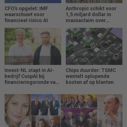
CFO’s opgelet: IMF
Anthropic schikt voor
waarschuwt voor
1,5 miljard dollar in
financieel risico AI
massaclaim over
illegaal gebruik boeken
22 juli 2026
21 juli 2026
Invest-NL stapt in AI-
Chips duurder: TSMC
bedrijf CuspAI bij
wentelt oplopende
financieringsronde van
kosten af op klanten
450 miljoen dollar