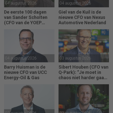
04 augustus 2026
04 augustus 2026
De eerste 100 dagen
Giel van de Kuil is de
van Sander Scholten
nieuwe CFO van Nexus
(CFO van de YOEP
Automotive Nederland
Groep): “Financiële
sturing werkt pas echt
als mensen begrijpen
waarom keuzes nodig
zijn.”
04 augustus 2026
03 augustus 2026
Barry Huisman is de
Sibert Houben (CFO van
nieuwe CFO van UCC
Q-Park): “Je moet in
Energy-Oil & Gas
chaos niet harder gaan
rennen, maar teruggaan
naar de fundamenten.”