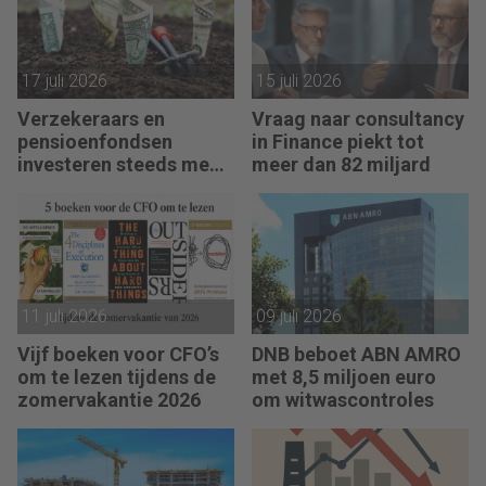
17 juli 2026
15 juli 2026
Verzekeraars en
Vraag naar consultancy
pensioenfondsen
in Finance piekt tot
investeren steeds meer
meer dan 82 miljard
in private assets
11 juli 2026
09 juli 2026
Vijf boeken voor CFO’s
DNB beboet ABN AMRO
om te lezen tijdens de
met 8,5 miljoen euro
zomervakantie 2026
om witwascontroles