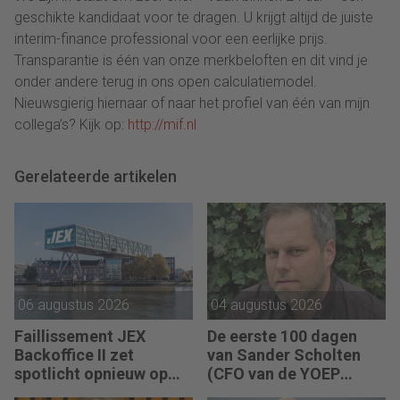
geschikte kandidaat voor te dragen. U krijgt altijd de juiste
interim-finance professional voor een eerlijke prijs.
Transparantie is één van onze merkbeloften en dit vind je
onder andere terug in ons open calculatiemodel.
Nieuwsgierig hiernaar of naar het profiel van één van mijn
collega’s? Kijk op:
http://mif.nl
Gerelateerde artikelen
06 augustus 2026
04 augustus 2026
Faillissement JEX
De eerste 100 dagen
Backoffice II zet
van Sander Scholten
spotlicht opnieuw op
(CFO van de YOEP
JEX
Groep): “Financiële