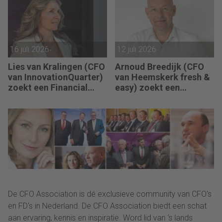
je niet aansluit.”
16 juli 2026
12 juli 2026
Lies van Kralingen (CFO
Arnoud Breedijk (CFO
van InnovationQuarter)
van Heemskerk fresh &
zoekt een Financial
easy) zoekt een
Controller: “Succes
Business Controller en
betekent dat de
Finance Controller: “De
rapportagecyclus
transitie van ons
sneller, slimmer en
Finance team is in volle
betrouwbaarder
gang.”
verloopt.”
De CFO Association is dé exclusieve community van CFO's
en FD's in Nederland. De CFO Association biedt een schat
aan ervaring, kennis en inspiratie. Word lid van ‘s lands