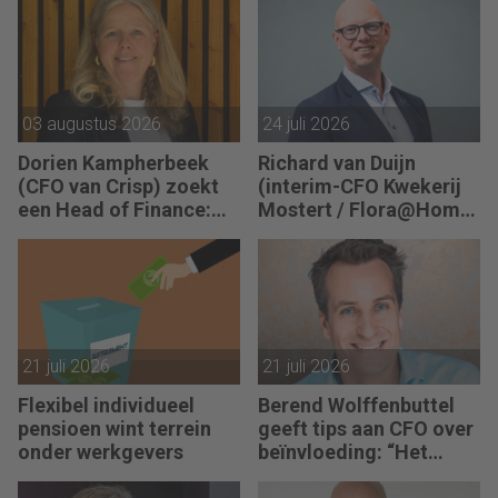
sturing werkt pas echt
als mensen begrijpen
waarom keuzes nodig
zijn.”
03 augustus 2026
24 juli 2026
Dorien Kampherbeek
Richard van Duijn
(CFO van Crisp) zoekt
(interim-CFO Kwekerij
een Head of Finance:
Mostert / Flora@Home)
“We willen meer
zoekt een Finance
performance driven
Manager: “We zitten in
worden.”
een transitie van
reactief naar proactief.”
21 juli 2026
21 juli 2026
Flexibel individueel
Berend Wolffenbuttel
pensioen wint terrein
geeft tips aan CFO over
onder werkgevers
beïnvloeding: “Het
beste advies strandt als