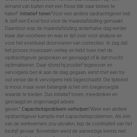
iemand van buiten met een frisse blik naar binnen te
halen!”
Initiatief tonen
“Voor een andere opdrachtgever heb
ik zelf een Excel-tool voor de maandafsluiting gemaakt.
Daardoor was de maandafsluiting anderhalve dag eerder
klaar dan voorheen en was er tijd over voor analyse en
voor het eventueel doorvoeren van correcties. Ik zag dat
het proces moeizaam verliep en hebt toen met de
opdrachtgever gesproken en gevraagd of ik dat mocht
optimaliseren. Daar stond hij positief tegenover en
vervolgens ben ik aan de slag gegaan, eerst met een try-
out versie die ik vervolgens heb bijgeschaafd. Die tijdwinst
is mooi, maar even belangrijk is het om toegevoegde
waarde te bieden. Dus initiatief tonen, meedenken en
gevraagd en ongevraagd advies
geven.”
Capaciteitsprobleem verholpen
“Weer een andere
opdrachtgever kampte met capaciteitsproblemen. Als één
van de werknemers zou uitvallen, liep de continuïteit van het
bedrijf gevaar. Bovendien werd de aanwezige kennis niet