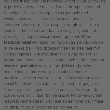
gedeeld. Ik heb toen alle medewerkers bij elkaar geroepen,
mijn idee gepresenteerd en iedereen om input gevraagd.
Vervolgens heb ik een stappenplan gemaakt met
werkbeschrijving en screenshots en dat gedeeld met
iedereen. Uitkomst: men was op de hoogte van elkaars
werkzaamheden en kon elkaar vervangen bij ziekte of
afwezigheid. Capaciteitsprobleem opgelost.”
Meer
feedback vanuit MT nodig
“Het mooie van mijn MBA-studie
is: de kennis die ik heb opgedaan neem ik mee naar mijn
opdrachtgevers. Mijn afstudeerrichting was project- en
programmamanagement. Ik kwam erachter dat projecten
binnen organisaties vaak niet op tijd klaar zijn, over het
budget heen gaan, te veel geld kosten of andere
problemen kennen. Een van de conclusies was: er wordt
vanuit MT of directie vaak te weinig feedback gegeven.
Voor projectmanagement is het cruciaal om vooraf de
scope, kwaliteit, budget, bemensing en het te verwachten
resultaat vast te stellen. Dat klinkt als een open deur, maar
op dat punt valt bij organisaties nog veel te