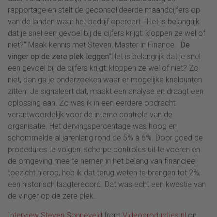
rapportage en stelt de geconsolideerde maandcijfers op
van de landen waar het bedrijf opereert. "Het is belangrijk
dat je snel een gevoel bij de cijfers krijgt: kloppen ze wel of
niet?" Maak kennis met Steven, Master in Finance.
De
vinger op de zere plek leggen
“Het is belangrijk dat je snel
een gevoel bij de cijfers krijgt: kloppen ze wel of niet? Zo
niet, dan ga je onderzoeken waar er mogelijke knelpunten
zitten. Je signaleert dat, maakt een analyse en draagt een
oplossing aan. Zo was ik in een eerdere opdracht
verantwoordelijk voor de interne controle van de
organisatie. Het dervingspercentage was hoog en
schommelde al jarenlang rond de 5% à 6%. Door goed de
procedures te volgen, scherpe controles uit te voeren en
de omgeving mee te nemen in het belang van financieel
toezicht hierop, heb ik dat terug weten te brengen tot 2%;
een historisch laagterecord. Dat was echt een kwestie van
de vinger op de zere plek.
Interview Steven Sonneveld
from
Videoproducties.nl
on