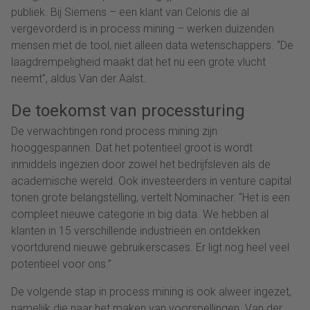
publiek. Bij Siemens – een klant van Celonis die al
vergevorderd is in process mining – werken duizenden
mensen met de tool, niet alleen data wetenschappers. “De
laagdrempeligheid maakt dat het nu een grote vlucht
neemt”, aldus Van der Aalst.
De toekomst van processturing
De verwachtingen rond process mining zijn
hooggespannen. Dat het potentieel groot is wordt
inmiddels ingezien door zowel het bedrijfsleven als de
academische wereld. Ook investeerders in venture capital
tonen grote belangstelling, vertelt Nominacher. “Het is een
compleet nieuwe categorie in big data. We hebben al
klanten in 15 verschillende industrieën en ontdekken
voortdurend nieuwe gebruikerscases. Er ligt nog heel veel
potentieel voor ons.”
De volgende stap in process mining is ook alweer ingezet,
namelijk die naar het maken van voorspellingen. Van der