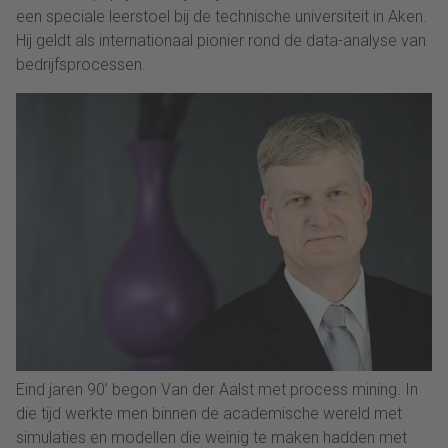
een speciale leerstoel bij de technische universiteit in Aken.
Hij geldt als internationaal pionier rond de data-analyse van
bedrijfsprocessen.
Eind jaren 90’ begon Van der Aalst met process mining. In
die tijd werkte men binnen de academische wereld met
simulaties en modellen die weinig te maken hadden met