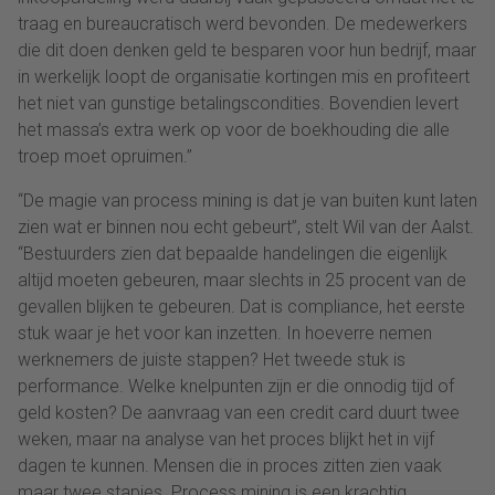
traag en bureaucratisch werd bevonden. De medewerkers
die dit doen denken geld te besparen voor hun bedrijf, maar
in werkelijk loopt de organisatie kortingen mis en profiteert
het niet van gunstige betalingscondities. Bovendien levert
het massa’s extra werk op voor de boekhouding die alle
troep moet opruimen.”
“De magie van process mining is dat je van buiten kunt laten
zien wat er binnen nou echt gebeurt”, stelt Wil van der Aalst.
“Bestuurders zien dat bepaalde handelingen die eigenlijk
altijd moeten gebeuren, maar slechts in 25 procent van de
gevallen blijken te gebeuren. Dat is compliance, het eerste
stuk waar je het voor kan inzetten. In hoeverre nemen
werknemers de juiste stappen? Het tweede stuk is
performance. Welke knelpunten zijn er die onnodig tijd of
geld kosten? De aanvraag van een credit card duurt twee
weken, maar na analyse van het proces blijkt het in vijf
dagen te kunnen. Mensen die in proces zitten zien vaak
maar twee stapjes. Process mining is een krachtig