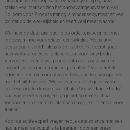
infrastructuur en utopische toepassingen. Bij big data
stellen veel mensen zich het aanbevelingensysteem van
Bol.com voor. Process mining is minder sexy, maar zit veel
dichter op de werkelijkheid en heeft veel meer waarde.”
Wanneer de datahuishouding op orde is, is beginnen met
process mining vaak relatief gemakkelijk. “Het is al vrij
gestandaardiseerd”, aldus Nominacher. “Kijk eerst goed
naar welke processen belangrijk zijn voor jouw bedrijf.
Vervolgens lever je wat procesdata aan, zodat we een
inschatting kan maken van het potentieel.” Van der Aalst
adviseert bedrijven om allereerst ervaring te gaan opdoen
met het pilot-proces. “Welke eventdata heb je en welke
procesmodellen kun je daar uithalen? En wat kan je bedrijf
daarvan leren? Vervolgens ga je het op grote schaal
toepassen op meerdere plaatsen en ga je er mensen voor
trainen.”
Voor de echte expert-vragen heb je data science mensen
nodig, maar de output is te begrijpen door een breed