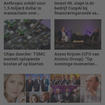
Anthropic schikt voor
Invest-NL stapt in AI-
1,5 miljard dollar in
bedrijf CuspAI bij
massaclaim over
financieringsronde van
illegaal gebruik boeken
450 miljoen dollar
21 juli 2026
20 juli 2026
Chips duurder: TSMC
Anyes Krijnen (CFO van
wentelt oplopende
Atomic Group): “Op
kosten af op klanten
sommige momenten
heb ik gewoon te veel
getwijfeld, te lang
gewacht.”