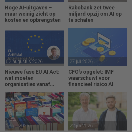
Hoge AI-uitgaven –
Rabobank zet twee
maar weinig zicht op
miljard opzij om AI op
kosten en opbrengsten
te schalen
02 augustus 2026
27 juli 2026
Nieuwe fase EU AI Act:
CFO’s opgelet: IMF
wat moeten
waarschuwt voor
organisaties vanaf
financieel risico AI
augustus 2026 regelen?
23 juli 2026
22 juli 2026