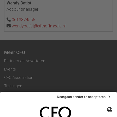
Wendy Batist
Accountmanager
0613874555
wendybatist@sijthoffmedia.nl
Meer CFO
Partners en Adverteren
Events
CFO Association
Trainingen
Magazine
Vacatures
Service & Contact