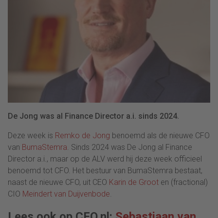
De Jong was al Finance Director a.i. sinds 2024.
Deze week is
Remko de Jong
benoemd als de nieuwe CFO
van
BumaStemra
. Sinds 2024 was De Jong al Finance
Director a.i., maar op de ALV werd hij deze week officieel
benoemd tot CFO. Het bestuur van BumaStemra bestaat,
naast de nieuwe CFO, uit CEO
Karin de Groot
en (fractional)
CIO
Meindert van Duijvenbode
.
Lees ook op CFO.nl:
Sebastiaan van