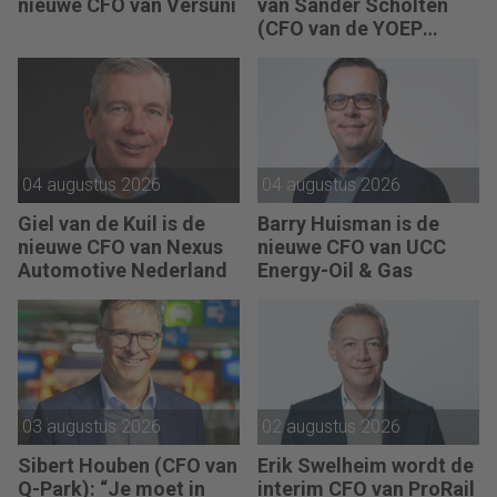
nieuwe CFO van Versuni
van Sander Scholten
(CFO van de YOEP
Groep): “Financiële
sturing werkt pas echt
als mensen begrijpen
waarom keuzes nodig
zijn.”
04 augustus 2026
04 augustus 2026
Giel van de Kuil is de
Barry Huisman is de
nieuwe CFO van Nexus
nieuwe CFO van UCC
Automotive Nederland
Energy-Oil & Gas
03 augustus 2026
02 augustus 2026
Sibert Houben (CFO van
Erik Swelheim wordt de
Q-Park): “Je moet in
interim CFO van ProRail