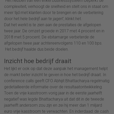
“Het hebben van een enkel businesssysteem beperkt de
complexiteit, verhoogt de snelheid en stelt ons in staat om
meer tijd met klanten door te brengen en de verbetering
door het hele bedrijf aan te jagen”, klinkt het.
Dat het werkt is te zien aan de prestaties de afgelopen
twee jaar. De omzet groeide in 2017 met 4 procent en in
2018 met 5 procent. De ebitamarge verbeterde de
afgelopen twee jaar achtereenvolgens 110 en 100 bps.
Het bedrijf haalde dus beide doelen.
Inzicht hoe bedrijf draait
Het lijkt er ook op dat deze aanpak het management helpt
de markt beter inzicht te geven in hoe het bedrijf draait. In
conference calls geeft CFO Abhijit Bhattacharya regelmatig
gedetailleerde informatie over de resultaatontwikkeling.
Toen de vrije kasstroom vorig jaar in de eerste jaarhelft
negatief was legde Bhattacharya uit dat dit in de tweede
jaarhelft andersom zou zijn en zei hij meer dan 1 miljard
euro vrije kasstroom te verwachten. En inderdaad: de cash