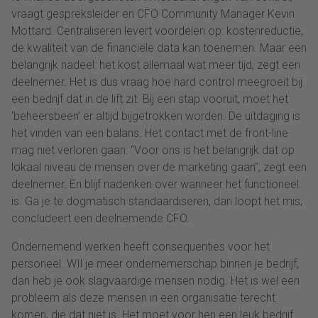
vraagt gespreksleider en CFO Community Manager Kevin
Mottard. Centraliseren levert voordelen op: kostenreductie,
de kwaliteit van de financiële data kan toenemen. Maar een
belangrijk nadeel: het kost allemaal wat meer tijd, zegt een
deelnemer. Het is dus vraag hoe hard control meegroeit bij
een bedrijf dat in de lift zit. Bij een stap vooruit, moet het
‘beheersbeen’ er altijd bijgetrokken worden. De uitdaging is
het vinden van een balans. Het contact met de front-line
mag niet verloren gaan: “Voor ons is het belangrijk dat op
lokaal niveau de mensen over de marketing gaan”, zegt een
deelnemer. En blijf nadenken over wanneer het functioneel
is. Ga je te dogmatisch standaardiseren, dan loopt het mis,
concludeert een deelnemende CFO.
Ondernemend werken heeft consequenties voor het
personeel. WIl je meer ondernemerschap binnen je bedrijf,
dan heb je ook slagvaardige mensen nodig. Het is wel een
probleem als deze mensen in een organisatie terecht
komen, die dat niet is. Het moet voor hen een leuk bedrijf