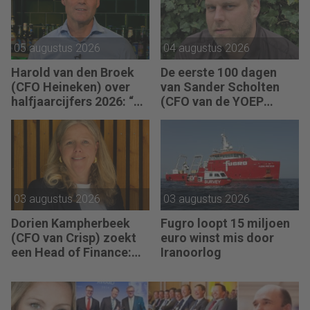
vaak met relatief weinig
data toch knopen
doorhakken.”
05 augustus 2026
04 augustus 2026
Harold van den Broek
De eerste 100 dagen
(CFO Heineken) over
van Sander Scholten
halfjaarcijfers 2026: “De
(CFO van de YOEP
strategie werkt en de
Groep): “Financiële
vooruitgang is
sturing werkt pas echt
zichtbaar.”
als mensen begrijpen
waarom keuzes nodig
zijn.”
03 augustus 2026
03 augustus 2026
Dorien Kampherbeek
Fugro loopt 15 miljoen
(CFO van Crisp) zoekt
euro winst mis door
een Head of Finance:
Iranoorlog
“We willen meer
performance driven
worden.”