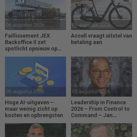
06 augustus 2026
05 augustus 2026
Faillissement JEX
Accell vraagt uitstel van
Backoffice II zet
betaling aan
spotlicht opnieuw op
JEX
05 augustus 2026
05 augustus 2026
Hoge AI-uitgaven –
Leadership in Finance
maar weinig zicht op
2026 – From Control to
kosten en opbrengsten
Command – Jan
Hendrik van Gilst (CFO
van The Protein
Brewery): “Je moet