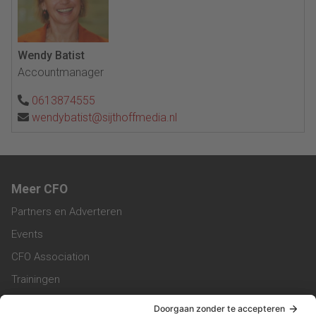
Wendy Batist
Accountmanager
0613874555
wendybatist@sijthoffmedia.nl
Meer CFO
Partners en Adverteren
Events
CFO Association
Trainingen
Magazine