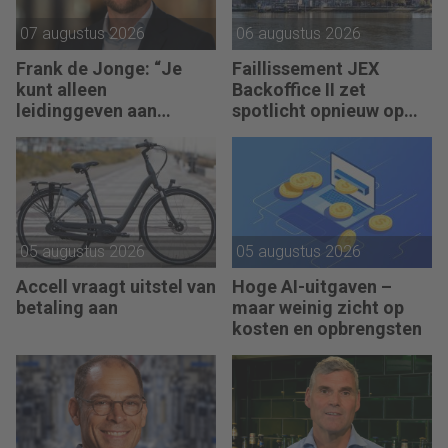
07 augustus 2026
06 augustus 2026
Frank de Jonge: “Je
Faillissement JEX
kunt alleen
Backoffice II zet
leidinggeven aan
spotlicht opnieuw op
anderen als je leiding
JEX
kunt geven aan jezelf.”
05 augustus 2026
05 augustus 2026
Accell vraagt uitstel van
Hoge AI-uitgaven –
betaling aan
maar weinig zicht op
kosten en opbrengsten