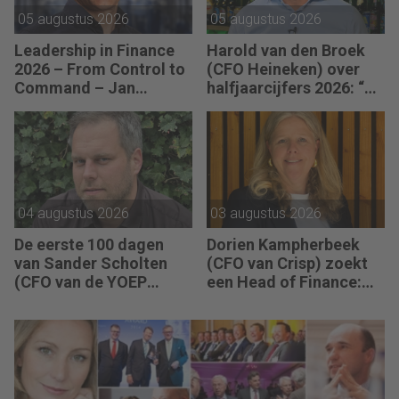
05 augustus 2026
05 augustus 2026
Leadership in Finance
Harold van den Broek
2026 – From Control to
(CFO Heineken) over
Command – Jan
halfjaarcijfers 2026: “De
Hendrik van Gilst (CFO
strategie werkt en de
van The Protein
vooruitgang is
Brewery): “Je moet
zichtbaar.”
vaak met relatief weinig
data toch knopen
doorhakken.”
04 augustus 2026
03 augustus 2026
De eerste 100 dagen
Dorien Kampherbeek
van Sander Scholten
(CFO van Crisp) zoekt
(CFO van de YOEP
een Head of Finance:
Groep): “Financiële
“We willen meer
sturing werkt pas echt
performance driven
als mensen begrijpen
worden.”
waarom keuzes nodig
zijn.”