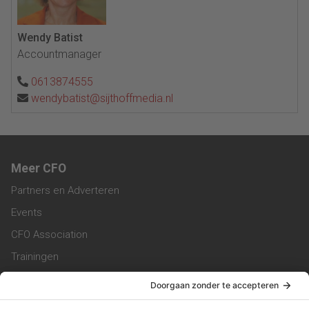
Wendy Batist
Accountmanager
0613874555
wendybatist@sijthoffmedia.nl
Meer CFO
Partners en Adverteren
Events
CFO Association
Trainingen
Magazine
Vacatures