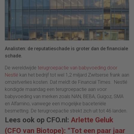
Analisten: de reputatieschade is groter dan de financiale
schade.
De wereldwijde
terugroepactie van babyvoeding door
Nestlé
kan het bedrijf tot wel 1,2 miljard Zwitserse frank aan
omzetverlies kosten. Dat meldt de Financial Times. Nestlé
kondigde maandag een terugroepactie aan voor
babyvoeding van merken zoals NAN, BEBA, Guigoz, SMA
en Alfamino, vanwege een mogelijke baceteriële
besmetting. De terugroepactie strekt zich uit tot 46 landen.
Lees ook op CFO.nl:
Arlette Geluk
(CFO van Biotope): “Tot een paar jaar