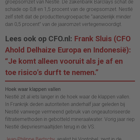
groepsomzet van Nestlé. De zakenbank Barclays schat de
schade op 0,8 en 1,5 procent van de groepsomzet. Nestlé
zelf stelt dat de productterugroepactie “aanzienlijk minder
dan 0,5 procent” van de jaaromzet vertegenwoordigt.
Lees ook op CFO.nl:
Frank Sluis (CFO
Ahold Delhaize Europa en Indonesië):
“Je komt alleen vooruit als je af en
toe risico’s durft te nemen.”
Hoek waar klappen vallen
Nestlé zit al iets langer in de hoek waar de klappen vallen.
In Frankrijk deden autoriteiten anderhalf jaar geleden bij
Nestlé vanwege vermeend gebruik van ongeautoriseerde
filtratiemethoden in gebotteld mineraalwater. Vorig jaar riep
Nestlé diepvriesmaaltijden terug in de VS.
Jean-Philippe Bertschy
, analist bij Vontobel, zegt in de