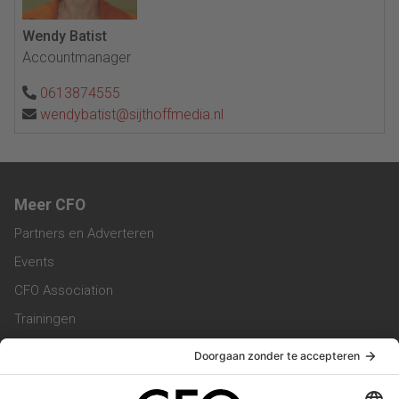
Wendy Batist
Accountmanager
0613874555
wendybatist@sijthoffmedia.nl
Meer CFO
Partners en Adverteren
Events
CFO Association
Trainingen
Magazine
Vacatures