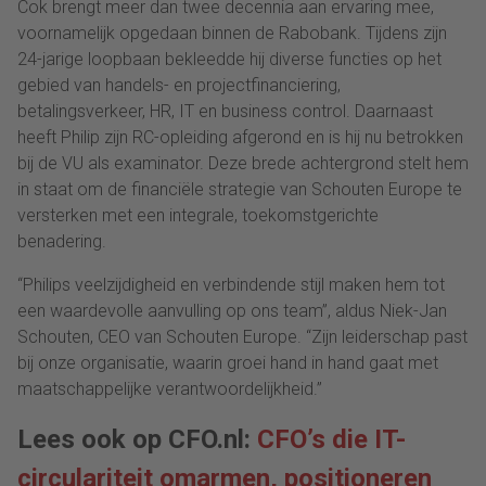
Cok brengt meer dan twee decennia aan ervaring mee,
voornamelijk opgedaan binnen de Rabobank. Tijdens zijn
24-jarige loopbaan bekleedde hij diverse functies op het
gebied van handels- en projectfinanciering,
betalingsverkeer, HR, IT en business control. Daarnaast
heeft Philip zijn RC-opleiding afgerond en is hij nu betrokken
bij de VU als examinator. Deze brede achtergrond stelt hem
in staat om de financiële strategie van Schouten Europe te
versterken met een integrale, toekomstgerichte
benadering.
“Philips veelzijdigheid en verbindende stijl maken hem tot
een waardevolle aanvulling op ons team”, aldus Niek-Jan
Schouten, CEO van Schouten Europe. “Zijn leiderschap past
bij onze organisatie, waarin groei hand in hand gaat met
maatschappelijke verantwoordelijkheid.”
Lees ook op CFO.nl:
CFO’s die IT-
circulariteit omarmen, positioneren