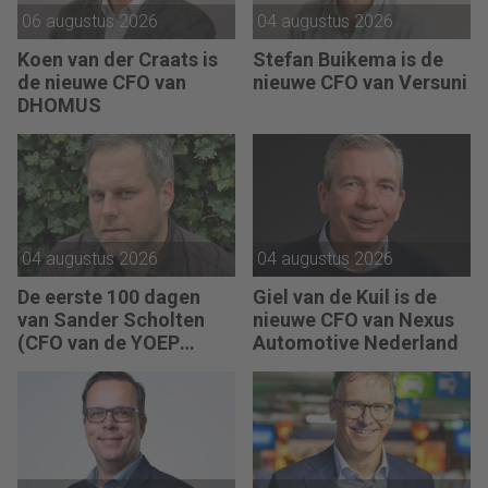
06 augustus 2026
04 augustus 2026
Koen van der Craats is
Stefan Buikema is de
de nieuwe CFO van
nieuwe CFO van Versuni
DHOMUS
04 augustus 2026
04 augustus 2026
De eerste 100 dagen
Giel van de Kuil is de
van Sander Scholten
nieuwe CFO van Nexus
(CFO van de YOEP
Automotive Nederland
Groep): “Financiële
sturing werkt pas echt
als mensen begrijpen
waarom keuzes nodig
zijn.”