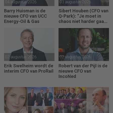
04 augustus 2026
03 augustus 2026
Barry Huisman is de
Sibert Houben (CFO van
nieuwe CFO van UCC
Q-Park): “Je moet in
Energy-Oil & Gas
chaos niet harder gaan
rennen, maar teruggaan
naar de fundamenten.”
02 augustus 2026
02 augustus 2026
Erik Swelheim wordt de
Robert van der Pijl is de
interim CFO van ProRail
nieuwe CFO van
IncoNed