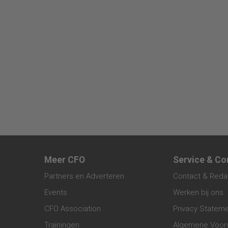
Meer CFO
Service & Co
Partners en Adverteren
Contact & Reda
Events
Werken bij ons
CFO Association
Privacy Statem
Trainingen
Algemene Voor