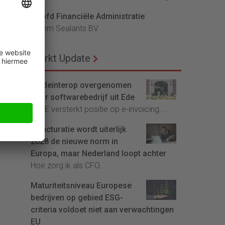
Hoofd Financiële Administratie
Bloem Sealants BV
Markt Update
Tradeinterop overgenomen
door softwarebedrijf uit Ede
4CEE versterkt positie op e-invoicing...
E-facturatie wordt uiterlijk
2028 de nieuwe norm in
Europa, maar Nederland loopt achter
Hoe zorg ik als CFO...
Maturiteitsniveau Europese
bedrijven op gebied ESG-
criteria voldoet niet aan verwachtingen
EU