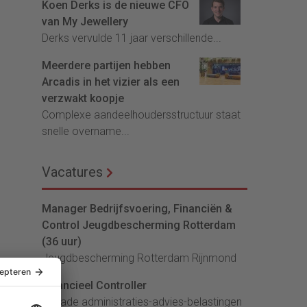
Koen Derks is de nieuwe CFO
van My Jewellery
Derks vervulde 11 jaar verschillende...
Meerdere partijen hebben
Arcadis in het vizier als een
verzwakt koopje
Complexe aandeelhoudersstructuur staat
snelle overname...
Vacatures
Manager Bedrijfsvoering, Financiën &
Control Jeugdbescherming Rotterdam
(36 uur)
Jeugdbescherming Rotterdam Rijnmond
Financieel Controller
lArcade administraties-advies-belastingen