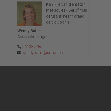
Kan ik je van dienst zijn
met advies? Bel of mail
gerust. Ik neem graag
de tijd voor je.
Wendy Batist
Accountmanager
0613874555
wendybatist@sijthoffmedia.nl