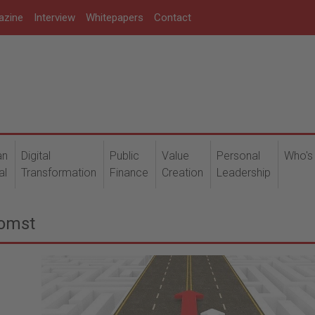
azine
Interview
Whitepapers
Contact
an
Digital
Public
Value
Personal
Who's
al
Transformation
Finance
Creation
Leadership
komst