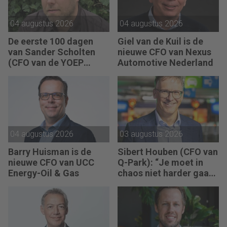
04 augustus 2026
04 augustus 2026
De eerste 100 dagen
Giel van de Kuil is de
van Sander Scholten
nieuwe CFO van Nexus
(CFO van de YOEP
Automotive Nederland
Groep): “Financiële
sturing werkt pas echt
als mensen begrijpen
waarom keuzes nodig
zijn.”
04 augustus 2026
03 augustus 2026
Barry Huisman is de
Sibert Houben (CFO van
nieuwe CFO van UCC
Q-Park): “Je moet in
Energy-Oil & Gas
chaos niet harder gaan
rennen, maar teruggaan
naar de fundamenten.”