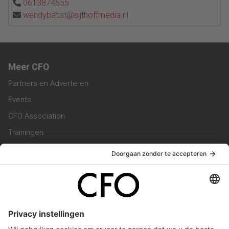
0613874555
wendybatist@sijthoffmedia.nl
Meer CFO
Partners en Adverteren
Events
CFO Association
Trainingen
Magazine
Vacatures
Service & Contact
Contact & Redactie
Werken bij ons