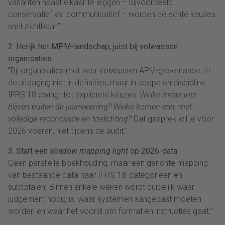
varianten naast elkaar te leggen – bijvoorbeeld
conservatief vs. communicatief – worden de echte keuzes
snel zichtbaar.”
2. Herijk het MPM-landschap, juist bij volwassen
organisaties
“
Bij organisaties met zeer volwassen APM-governance zit
de uitdaging niet in definities, maar in scope en discipline.
IFRS 18 dwingt tot expliciete keuzes:
Welke measures
blijven buiten de jaarrekening? Welke komen erin, met
volledige reconciliatie en toelichting?
Dat gesprek wil je vóór
2026 voeren, niet tijdens de audit.”
3. Start een
shadow mapping light
op 2026-data
Geen parallelle boekhouding, maar een gerichte mapping
van bestaande data naar IFRS-18-categorieën en
subtotalen. Binnen enkele weken wordt duidelijk waar
judgement nodig is, waar systemen aangepast moeten
worden en waar het vooral om format en instructies gaat.”