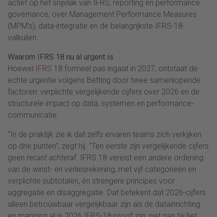
actief op het snijvlak van IFRS, reporting en performance
governance, over Management Performance Measures
(MPM’s), data-integratie en de belangrijkste IFRS-18-
valkuilen.
Waarom IFRS 18 nu al urgent is
Hoewel
IFRS
18 formeel pas ingaat in 2027, ontstaat de
echte urgentie volgens Betting door twee samenlopende
factoren: verplichte vergelijkende cijfers over 2026 en de
structurele impact op data, systemen en performance-
communicatie.
“In de praktijk zie ik dat zelfs ervaren teams zich verkijken
op drie punten”, zegt hij. “Ten eerste zijn vergelijkende cijfers
geen
recast achteraf
. IFRS 18 vereist een andere ordening
van de winst- en verliesrekening, met vijf categorieën en
verplichte subtotalen, én strengere principes voor
aggregatie en disaggregatie. Dat betekent dat 2026-cijfers
alleen betrouwbaar vergelijkbaar zijn als de datainrichting
en mapping al in 2026 IFRS-18-proof zijn, niet pas bij het