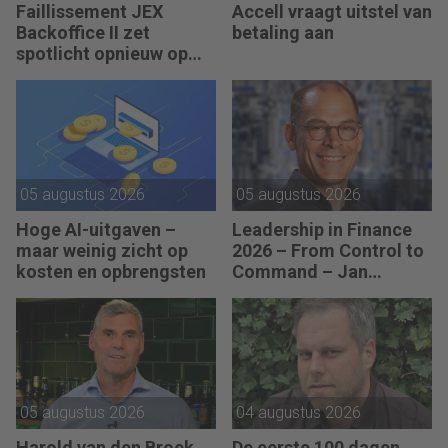
Faillissement JEX
Accell vraagt uitstel van
Backoffice II zet
betaling aan
spotlicht opnieuw op
JEX
05 augustus 2026
05 augustus 2026
Hoge AI-uitgaven –
Leadership in Finance
maar weinig zicht op
2026 – From Control to
kosten en opbrengsten
Command – Jan
Hendrik van Gilst (CFO
van The Protein
Brewery): “Je moet
vaak met relatief weinig
data toch knopen
doorhakken.”
05 augustus 2026
04 augustus 2026
Harold van den Broek
De eerste 100 dagen