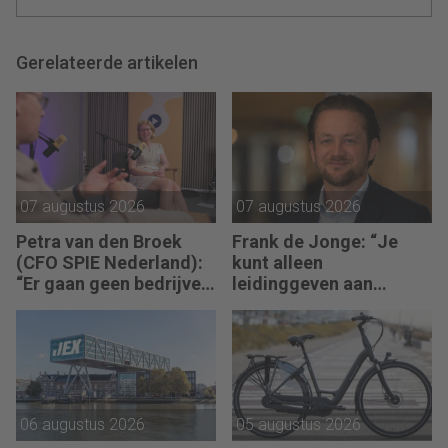
Gerelateerde artikelen
07 augustus 2026
07 augustus 2026
Petra van den Broek
Frank de Jonge: “Je
(CFO SPIE Nederland):
kunt alleen
“Er gaan geen bedrijven
leidinggeven aan
failliet omdat ze geen
anderen als je leiding
winst maken.”
kunt geven aan jezelf.”
06 augustus 2026
05 augustus 2026