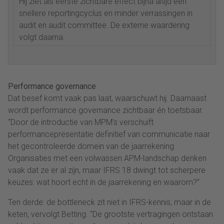
Hij ziet als eerste zichtbare effect bijna altijd een
snellere reportingcyclus en minder verrassingen in
audit en audit committee. De externe waardering
volgt daarna.
Performance governance
Dat besef komt vaak pas laat, waarschuwt hij. Daarnaast
wordt performance governance zichtbaar én toetsbaar.
“Door de introductie van MPM’s verschuift
performancepresentatie definitief van communicatie naar
het gecontroleerde domein van de jaarrekening.
Organisaties met een volwassen APM-landschap denken
vaak dat ze er al zijn, maar IFRS 18 dwingt tot scherpere
keuzes: wat hoort echt in de jaarrekening en waarom?”
Ten derde: de bottleneck zit niet in IFRS-kennis, maar in de
keten, vervolgt Betting. “De grootste vertragingen ontstaan