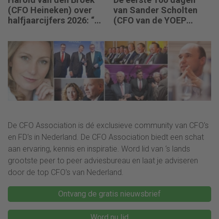
(CFO Heineken) over
van Sander Scholten
halfjaarcijfers 2026: “De
(CFO van de YOEP
strategie werkt en de
Groep): “Financiële
vooruitgang is
sturing werkt pas echt
zichtbaar.”
als mensen begrijpen
waarom keuzes nodig
zijn.”
De CFO Association is dé exclusieve community van CFO's
en FD's in Nederland. De CFO Association biedt een schat
aan ervaring, kennis en inspiratie. Word lid van ‘s lands
grootste peer to peer adviesbureau en laat je adviseren
door de top CFO's van Nederland.
Ontvang de gratis nieuwsbrief
Word nu lid